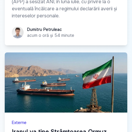
(APP) a sesizat ANI, în luna iulie, cu privire la o
eventuală încălcare a regimului declarării averii și
intereselor personale.
Dumitru Petruleac
Dumitru Petruleac
acum o oră și 54 minute
Externe
Iranul va ține Strâmtoarea Ormuz