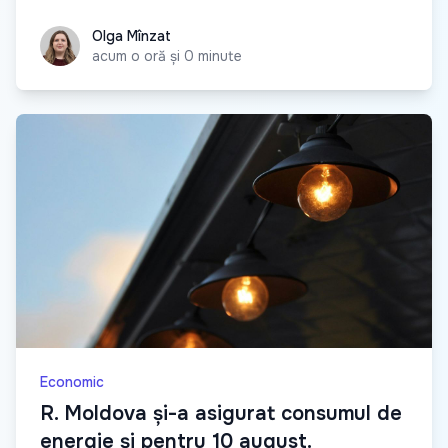
Olga Mînzat
Olga Mînzat
acum o oră și 0 minute
Economic
R. Moldova și-a asigurat consumul de
energie și pentru 10 august.