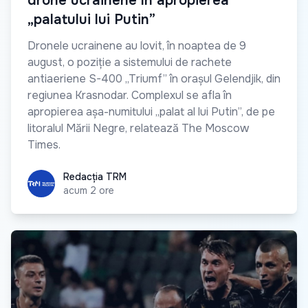
drone ucrainene în apropierea
„palatului lui Putin”
Dronele ucrainene au lovit, în noaptea de 9
august, o poziție a sistemului de rachete
antiaeriene S-400 „Triumf” în orașul Gelendjik, din
regiunea Krasnodar. Complexul se afla în
apropierea așa-numitului „palat al lui Putin”, de pe
litoralul Mării Negre, relatează The Moscow
Times.
Redacția TRM
Redacția TRM
acum 2 ore