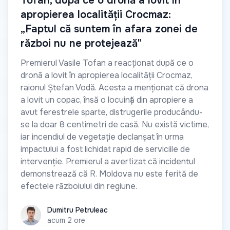
Tofan, după ce o dronă a lovit în
apropierea localității Crocmaz:
„Faptul că suntem în afara zonei de
război nu ne protejează"
Premierul Vasile Tofan a reacționat după ce o
dronă a lovit în apropierea localității Crocmaz,
raionul Ștefan Vodă. Acesta a menționat că drona
a lovit un copac, însă o locuință din apropiere a
avut ferestrele sparte, distrugerile producându-
se la doar 8 centimetri de casă. Nu există victime,
iar incendiul de vegetație declanșat în urma
impactului a fost lichidat rapid de serviciile de
intervenție. Premierul a avertizat că incidentul
demonstrează că R. Moldova nu este ferită de
efectele războiului din regiune.
Dumitru Petruleac
Dumitru Petruleac
acum 2 ore