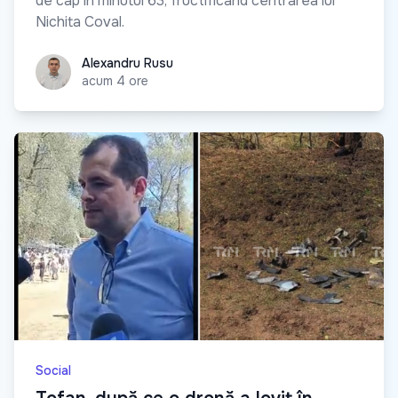
de cap în minutul 63, fructificând centrarea lui
Nichita Coval.
Alexandru Rusu
Alexandru Rusu
acum 4 ore
Social