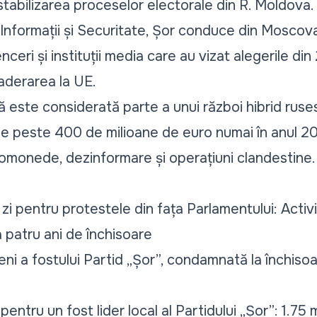
stabilizarea proceselor electorale din R. Moldova.
e Informații și Securitate, Șor conduce din Moscov
enceri și instituții media care au vizat alegerile di
aderarea la UE.
ă este considerată parte a unui război hibrid ruse
 de peste 400 de milioane de euro numai în anul 
tomonede, dezinformare și operațiuni clandestine.
zi pentru protestele din fața Parlamentului: Activis
 patru ani de închisoare
eni a fostului Partid „Șor”, condamnată la închiso
pentru un fost lider local al Partidului „Șor”: 1.75 m