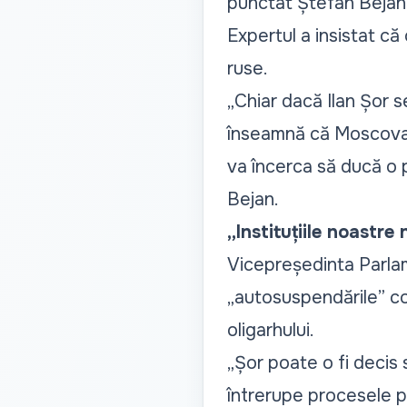
punctat Ștefan Bejan
Expertul a insistat că
ruse.
„Chiar dacă Ilan Șor s
înseamnă că Moscova 
va încerca să ducă o p
Bejan.
„Instituțiile noastre
Vicepreședinta Parlame
„
autosuspendările
” c
oligarhului.
„Șor poate o fi decis 
întrerupe procesele p