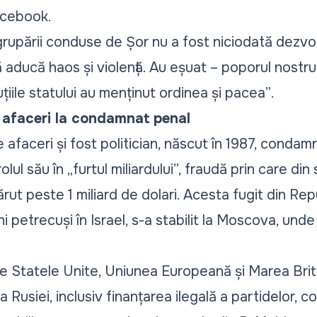
cebook.
rupării conduse de Șor nu a fost niciodată dezvolt
 aducă haos și violență. Au eșuat – poporul nostr
tuțiile statului au menținut ordinea și pacea”
.
e afaceri la condamnat penal
afaceri și fost politician, născut în 1987, condamna
lul său în „
furtul miliardului
”, fraudă prin care din
ut peste 1 miliard de dolari. Acesta fugit din Rep
i petrecuși în Israel, s-a stabilit la Moscova, unde
e Statele Unite, Uniunea Europeană și Marea Brit
a Rusiei, inclusiv finanțarea ilegală a partidelor, c