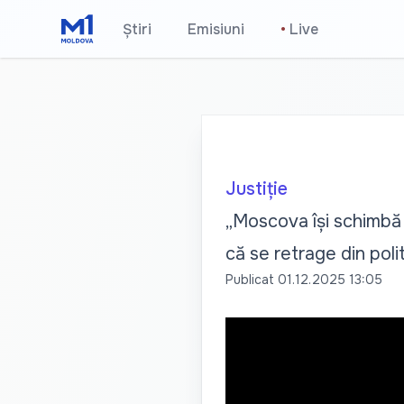
Știri
Emisiuni
•
Live
Justiție
„Moscova își schimbă s
că se retrage din poli
Publicat
01.12.2025 13:05