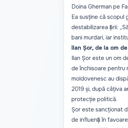
Doina Gherman pe Fa
Ea susține că scopul g
destabilizarea țării:
„Să
bani murdari, iar insti
Ilan Șor, de la om d
Ilan Șor este un om de 
de închisoare pentru ro
moldovenesc au dispăr
2019 și, după câțiva an
protecție politică.
Șor este sancționat d
de influență în favoare