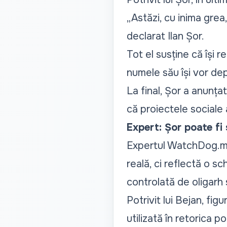
„Astăzi, cu inima grea
declarat Ilan Șor.
Tot el susține că își 
numele său își vor de
La final, Șor a anunț
că proiectele sociale 
Expert: Șor poate fi
Expertul WatchDog.md,
reală, ci reflectă o s
controlată de oligarh 
Potrivit lui Bejan, figu
utilizată în retorica po