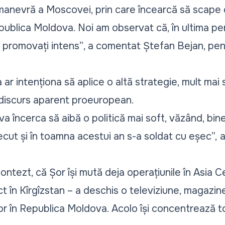
 manevră a Moscovei, prin care încearcă să scape d
publica Moldova. Noi am observat că, în ultima per
nt promovați intens”
, a comentat Ștefan Bejan, pen
ar intenționa să aplice o altă strategie, mult mai 
u discurs aparent proeuropean.
 încerca să aibă o politică mai soft, văzând, bine
ecut și în toamna acestui an s-a soldat cu eșec”,
a
contezt, că Șor își mută deja operațiunile în Asia C
t în Kîrgîzstan – a deschis o televiziune, magazine
or în Republica Moldova. Acolo își concentrează to