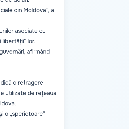
ociale din Moldova”,
a
unilor asociate cu
i libertății”
lor.
guvernări, afirmând
ndică o retragere
le utilizate de rețeaua
oldova.
și o „
sperietoare
”