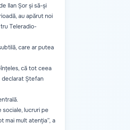
e Ilan Șor și să-și
ioadă, au apărut noi
tru Teleradio-
subtilă, care ar putea
înțeles, că tot ceea
 declarat Ștefan
entrală.
 sociale, lucruri pe
t mai mult atenția”,
a