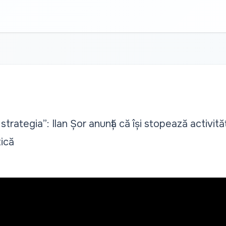
trategia”: Ilan Șor anunță că își stopează activităț
tică