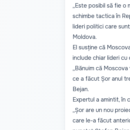
„Este posibil să fie o
schimbe tactica în Re
lideri politici care su
Moldova.
El susține că Moscova 
include chiar lideri c
„Bănuim că Moscova va
ce a făcut Șor anul tr
Bejan.
Expertul a amintit, în 
„Șor are un nou proiec
care le-a făcut anteri