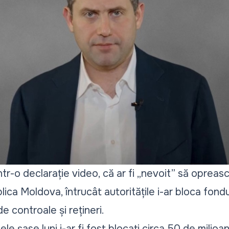
ntr-o declarație video, că ar fi
„nevoit”
să oprească
lica Moldova, întrucât autoritățile i-ar bloca fond
 de controale și rețineri.
imele șase luni i-ar fi fost blocați circa 50 de milioa