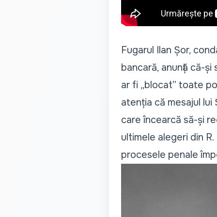
Fugarul Ilan Șor, cond
bancară, anunță că-și
ar fi „
blocat
” toate pos
atenția că mesajul lu
care încearcă să-și re
ultimele alegeri din R
procesele penale împo