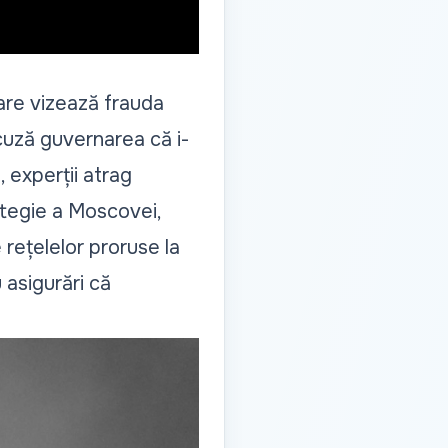
care vizează frauda
cuză guvernarea că i-
, experții atrag
ategie a Moscovei,
rețelelor proruse la
 asigurări că