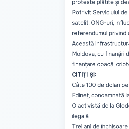
proteste plătite și de
Potrivit Serviciului d
satelit, ONG-uri, influ
referendumul privind 
Această infrastructur
Moldova, cu finanțări
finanțare opacă, crip
CITIȚI ȘI:
Câte 100 de dolari pe 
Edineț, condamnată la
O activistă de la Glod
ilegală
Trei ani de închisoare 