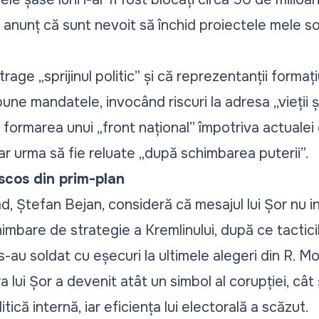
, anunț că sunt nevoit să închid proiectele mele s
retrage
„sprijinul politic”
și că reprezentanții formați
pune mandatele, invocând riscuri la adresa
„vieții ș
at formarea unui
„front național”
împotriva actualei 
ar urma să fie reluate
„după schimbarea puterii”.
 scos din prim-plan
 Ștefan Bejan, consideră că mesajul lui Șor nu i
chimbare de strategie a Kremlinului, după ce tactici
s-au soldat cu eșecuri la ultimele alegeri din R. M
ra lui Șor a devenit atât un simbol al corupției, cât 
litică internă, iar eficiența lui electorală a scăzut.