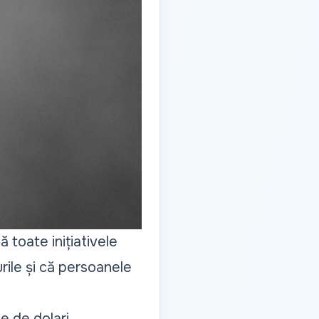
 toate inițiativele
urile și că persoanele
ne de dolari.