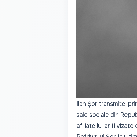
Ilan Șor transmite, pri
sale sociale din Repub
afiliate lui ar fi vizate
Potrivit lui Șor, în ult