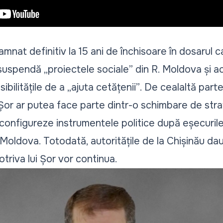
amnat definitiv la 15 ani de închisoare în dosarul 
 suspendă „
proiectele sociale
” din R. Moldova și a
ibilitățile de a „
ajuta cetățenii”
. De cealaltă parte
i Șor ar putea face parte dintr-o schimbare de str
configureze instrumentele politice după eșecurile 
. Moldova. Totodată, autoritățile de la Chișinău dau
triva lui Șor vor continua.