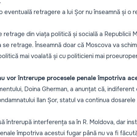
.
 o eventuală retragere a lui Șor nu înseamnă și o r
e retrage din viața politică și socială a Republicii
se retrage. Înseamnă doar că Moscova va schimba 
olitică mai voalată și cu politicieni mai proeuropen
 nu vor întrerupe procesele penale împotriva ac
ntului, Doina Gherman, a anunțat că, indiferent de
ondamnatului Ilan Șor, statul va continua dosarele
să întrerupă interferența sa în R. Moldova, dar inst
enale împotriva acestui fugar până nu va fi făcut