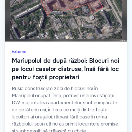
Externe
Mariupolul de după război: Blocuri noi
pe locul caselor distruse, însă fără loc
pentru foștii proprietari
Rusia construiește zeci de blocuri noi în
Mariupolul ocupat, însă, potrivit unei investigații
DW, majoritatea apartamentelor sunt cumpărate
de cetățeni ruși, în timp ce mulți dintre foștii
locuitori ai orașului, rămași fără case în urma
războiului, spun că nu au primit locuințele promise
și sunt nevoiți să trăiască cu chirie.