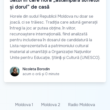
Satul în care hora „astâmpără sufletul
și dorul” de casă
Horele din sudul Republicii Moldova nu doar se
joacă, ci se trăiesc. Tradiția care adună generații
întregi la joc ar putea obține, în viitor,
recunoaștere internațională, fiind analizată
pentru includerea în dosarul de candidatură la
Lista reprezentativă a patrimoniului cultural
imaterial al umanității a Organizației Națiunilor
Unite pentru Educație, Știință și Cultură (UNESCO).
Nicoleta Borodin
Nicoleta Borodin
acum o oră și 0 minute
Moldova 1
Moldova 2
Radio Moldova