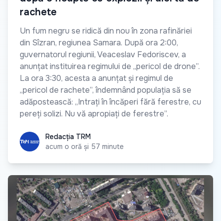
rachete
Un fum negru se ridică din nou în zona rafinăriei
din Sîzran, regiunea Samara. După ora 2:00,
guvernatorul regiunii, Veaceslav Fedoriscev, a
anunțat instituirea regimului de „pericol de drone”.
La ora 3:30, acesta a anunțat și regimul de
„pericol de rachete”, îndemnând populația să se
adăpostească: „Intrați în încăperi fără ferestre, cu
pereți solizi. Nu vă apropiați de ferestre”.
Redacția TRM
Redacția TRM
acum o oră și 57 minute