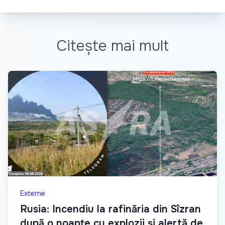
Citește mai mult
Externe
Rusia: Incendiu la rafinăria din Sîzran
după o noapte cu explozii și alertă de