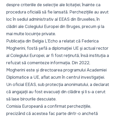
despre criteriile de selecție ale licitației, înainte ca
procedura oficială să fie lansată. Perchezițiile au avut
loc în sediul administrativ al EEAS din Bruxelles, în
clădiri ale Colegiului Europei din Bruges, precum și la
mai multe locuințe private.
Publicația din Belgia L’Echo a relatat că Federica
Mogherini, fostă șefă a diplomației UE și actual rector
al Colegiului Europei, ar fi fost reținută, însă instituția a
refuzat să comenteze informația. Din 2022,
Mogherini este și directoarea programului Academiei
Diplomatice a UE, aflat acum în centrul investigației.
Un oficial EEAS, sub protecția anonimatului, a declarat
că angajații au fost evacuați din clădire și li s-a cerut
să lase birourile descuiate.
Comisia Europeană a confirmat perchezițiile,
precizând că acestea fac parte dintr-o anchetă