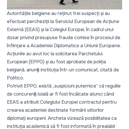
Autoritățile belgiene au reținut trei suspecți și au
efectuat percheziții la Serviciul European de Acțiune
Externă (EEAS) și la Colegiul Europei, în cadrul unui
dosar privind presupuse fraude comise în procesul de
înființare a Academiei Diplomatice a Uniunii Europene.
Acțiunile au avut loc la solicitarea Parchetului
European (EPPO) și au fost aprobate de poliția
belgiană, anunță instituția într-un comunicat, citată de
Politico.
Potrivit EPPO, există
„suspiciuni puternice”
că regulile
de concurență loială ar fi fost încălcate atunci când
EEAS a atribuit Colegiului Europei contractul pentru
crearea academiei destinate formării viitorilor
diplomați europeni. Ancheta vizează posibilitatea ca
instituția academică să fi fost informată în prealabil