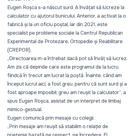
Eugen Roșca s-a născut surd. A învățat să lucreze la
calculator cu ajutorul bunicului. Anterior, a activat la o
fabrică și la un oficiu poștal, iar din 2021, este
specialist pe probleme sociale la Centrul Republican
Experimental de Protezare, Ortopedie și Reabilitare
(CREPOR).
„Directoarea m-a întrebat dacă pot să învăț să lucrez.
Am zis că depinde care este programul de la lucru,
fiindcă în trecut am lucrat la poștă. Înainte, când am
început lucrul aici, a fost greu, pentru că sunt surd și a
fost aproape imposibil, greu am reușit la calculator”
, a
spus Eugen Roșca, asistat de un interpret de limbaj
mimico-gestual.
Eugen comunică prin mesaje cu colegii.
„Prin mesaje am reușit să stabilim o relație de
prietenie bazată pe respect, pe încredere. El