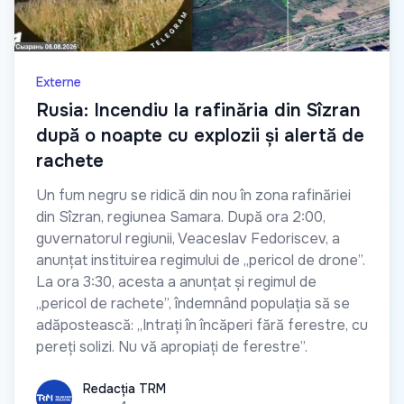
Externe
Rusia: Incendiu la rafinăria din Sîzran
după o noapte cu explozii și alertă de
rachete
Un fum negru se ridică din nou în zona rafinăriei
din Sîzran, regiunea Samara. După ora 2:00,
guvernatorul regiunii, Veaceslav Fedoriscev, a
anunțat instituirea regimului de „pericol de drone”.
La ora 3:30, acesta a anunțat și regimul de
„pericol de rachete”, îndemnând populația să se
adăpostească: „Intrați în încăperi fără ferestre, cu
pereți solizi. Nu vă apropiați de ferestre”.
Redacția TRM
Redacția TRM