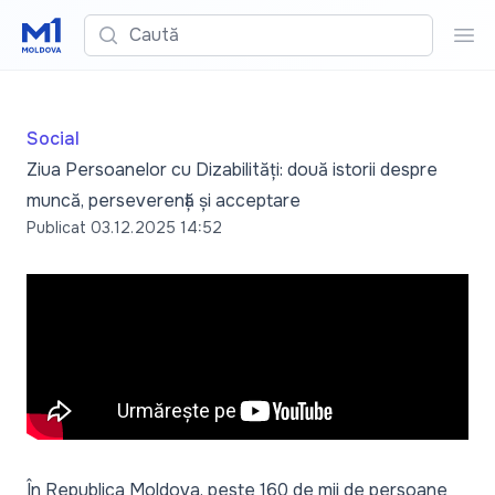
Caută
Cau
Social
Ziua Persoanelor cu Dizabilități: două istorii despre
muncă, perseverență și acceptare
Publicat
03.12.2025 14:52
În Republica Moldova, peste 160 de mii de persoane