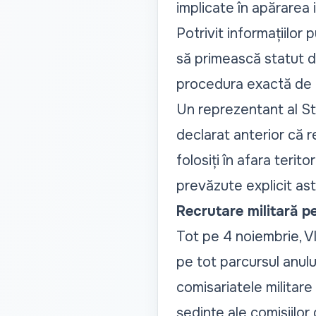
implicate în apărarea i
Potrivit informațiilor 
să primească statut de 
procedura exactă de o
Un reprezentant al Sta
declarat anterior că rez
folosiți în afara terit
prevăzute explicit astf
Recrutare militară p
Tot pe 4 noiembrie, V
pe tot parcursul anulu
comisariatele militare
ședințe ale comisiilor