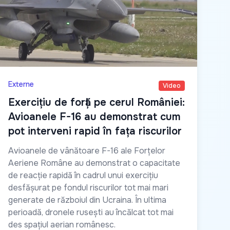
Externe
Video
Exercițiu de forță pe cerul României:
Avioanele F-16 au demonstrat cum
pot interveni rapid în fața riscurilor
Avioanele de vânătoare F-16 ale Forțelor
Aeriene Române au demonstrat o capacitate
de reacție rapidă în cadrul unui exercițiu
desfășurat pe fondul riscurilor tot mai mari
generate de războiul din Ucraina. În ultima
perioadă, dronele rusești au încălcat tot mai
des spațiul aerian românesc.