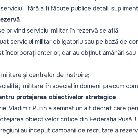
serviciu”,
fără a fi făcute publice detalii suplime
rezervă
 privind serviciul militar, în rezervă se află:
uat serviciul militar obligatoriu sau pe bază de co
t încorporați anterior, dar au obținut amânări sau 
r militare și centrelor de instruire;
ialități militare, în special în domenii precum comu
 pentru protejarea obiectivelor strategice
ie, Vladimir Putin a semnat un alt decret care per
rotejarea obiectivelor critice din Federația Rusă. U
9 regiuni au început campanii de recrutare a rezervi