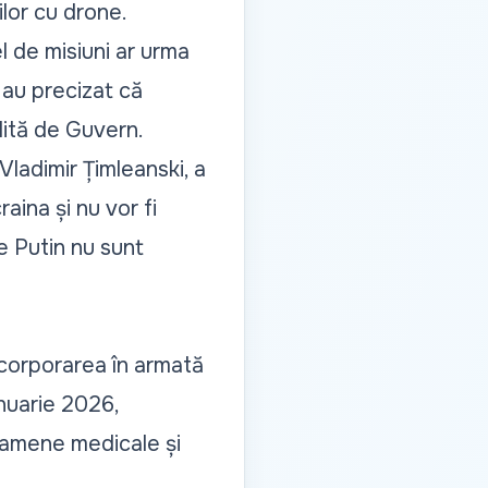
ilor cu drone.
el de misiuni ar urma
e au precizat că
lită de Guvern.
Vladimir Țimleanski, a
raina și nu vor fi
de Putin nu sunt
ncorporarea în armată
anuarie 2026,
examene medicale și