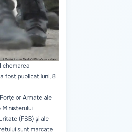
nd chemarea
a fost publicat luni, 8
l Forțelor Armate ale
 Ministerului
uritate (FSB) și ale
retului sunt marcate