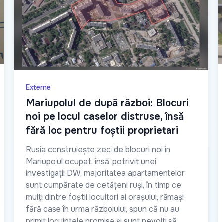
Externe
Mariupolul de după război: Blocuri
noi pe locul caselor distruse, însă
fără loc pentru foștii proprietari
Rusia construiește zeci de blocuri noi în
Mariupolul ocupat, însă, potrivit unei
investigații DW, majoritatea apartamentelor
sunt cumpărate de cetățeni ruși, în timp ce
mulți dintre foștii locuitori ai orașului, rămași
fără case în urma războiului, spun că nu au
primit locuințele promise și sunt nevoiți să