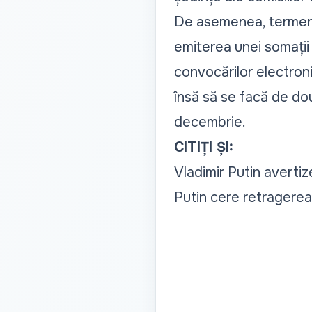
De asemenea, termenul
emiterea unei somații 
convocărilor electroni
însă să se facă de două
decembrie.
CITIȚI ȘI:
Vladimir Putin averti
Putin cere retragerea 