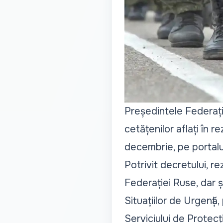
Președintele Federați
cetățenilor aflați în r
decembrie, pe portalul 
Potrivit decretului, re
Federației Ruse, dar și
Situațiilor de Urgență,
Serviciului de Protec