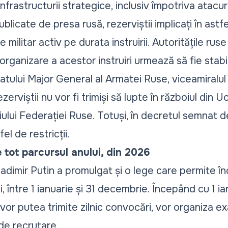
nfrastructurii strategice, inclusiv împotriva atacur
publicate de presa rusă, rezerviștii implicați în astf
militar activ pe durata instruirii. Autoritățile rus
rganizare a acestor instruiri urmează să fie stabi
tului Major General al Armatei Ruse, viceamiralul 
erviștii nu vor fi trimiși să lupte în războiul din Uc
oriului Federației Ruse. Totuși, în decretul semnat 
el de restricții.
e tot parcursul anului, din 2026
ladimir Putin a promulgat și o lege care permite î
i, între 1 ianuarie și 31 decembrie. Începând cu 1 i
 vor putea trimite zilnic convocări, vor organiza 
 de recrutare.