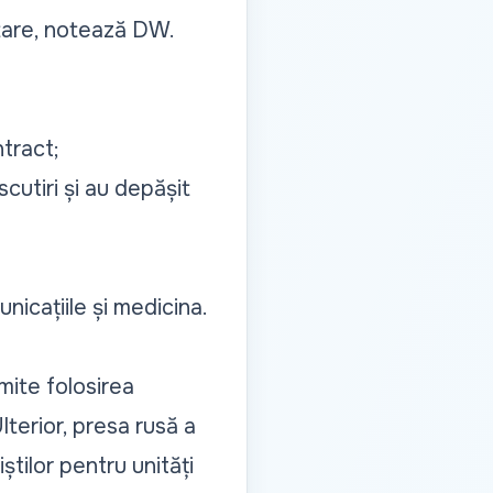
ntare, notează
DW.
ntract;
scutiri și au depășit
nicațiile și medicina.
mite folosirea
lterior, presa rusă a
știlor pentru unități