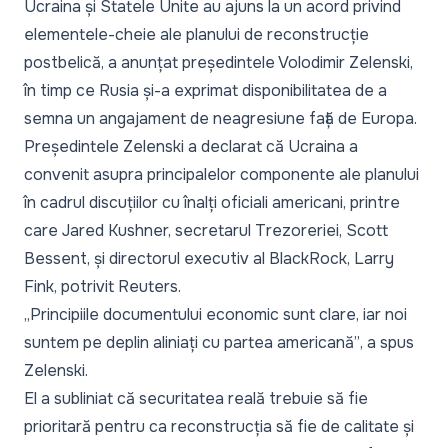
Ucraina și Statele Unite au ajuns la un acord privind
elementele-cheie ale planului de reconstrucție
postbelică, a anunțat președintele Volodimir Zelenski,
în timp ce Rusia și-a exprimat disponibilitatea de a
semna un angajament de neagresiune față de Europa.
Președintele Zelenski a declarat că Ucraina a
convenit asupra principalelor componente ale planului
în cadrul discuțiilor cu înalți oficiali americani, printre
care Jared Kushner, secretarul Trezoreriei, Scott
Bessent, și directorul executiv al BlackRock, Larry
Fink, potrivit
Reuters
.
„Principiile documentului economic sunt clare, iar noi
suntem pe deplin aliniați cu partea americană”
, a spus
Zelenski.
El a subliniat că securitatea reală trebuie să fie
prioritară pentru ca reconstrucția să fie de calitate și