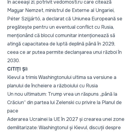
În aceeași zi, potrivit
vedomosti.ru
care citează
Magyar Nemzet
, ministrul de Externe al Ungariei,
Péter Szijjártó, a declarat că Uniunea Europeană se
pregătește pentru un eventual conflict cu Rusia,
menționând că blocul comunitar intenționează să
atingă capacitatea de luptă deplină până în 2029,
ceea ce ar putea permite declanșarea unui război în
2030.
CITIȚI ȘI:
Kievul a trimis Washingtonului ultima sa versiune a
planului de încheiere a războiului cu Rusia
Un nou ultimatum: Trump vrea un răspuns „până la
Crăciun” din partea lui Zelenski cu privire la Planul de
pace
Aderarea Ucrainei la UE în 2027 și crearea unei zone
demilitarizate: Washingtonul și Kievul, discuții despre