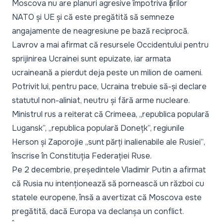
Moscova nu are planuri agresive împotriva țărilor
NATO și UE și că este pregătită să semneze
angajamente de neagresiune pe bază reciprocă.
Lavrov a mai afirmat că resursele Occidentului pentru
sprijinirea Ucrainei sunt epuizate, iar armata
ucraineană a pierdut deja peste un milion de oameni.
Potrivit lui, pentru pace, Ucraina trebuie să-și declare
statutul non-aliniat, neutru și fără arme nucleare.
Ministrul rus a reiterat că Crimeea, „republica populară
Lugansk”, „republica populară Donețk”, regiunile
Herson și Zaporojie
„sunt părți inalienabile ale Rusiei”
,
înscrise în Constituția Federației Ruse.
Pe 2 decembrie, președintele Vladimir Putin a afirmat
că Rusia nu intenționează să pornească un război cu
statele europene, însă a avertizat că Moscova este
pregătită, dacă Europa va declanșa un conflict.