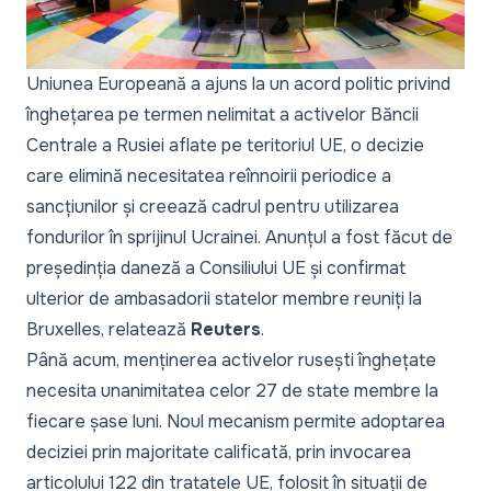
Uniunea Europeană a ajuns la un acord politic privind
înghețarea pe termen nelimitat a activelor Băncii
Centrale a Rusiei aflate pe teritoriul UE, o decizie
care elimină necesitatea reînnoirii periodice a
sancțiunilor și creează cadrul pentru utilizarea
fondurilor în sprijinul Ucrainei. Anunțul a fost făcut de
președinția daneză a Consiliului UE și confirmat
ulterior de ambasadorii statelor membre reuniți la
Bruxelles, relatează
Reuters
.
Până acum, menținerea activelor rusești înghețate
necesita unanimitatea celor 27 de state membre la
fiecare șase luni. Noul mecanism permite adoptarea
deciziei prin majoritate calificată, prin invocarea
articolului 122 din tratatele UE, folosit în situații de