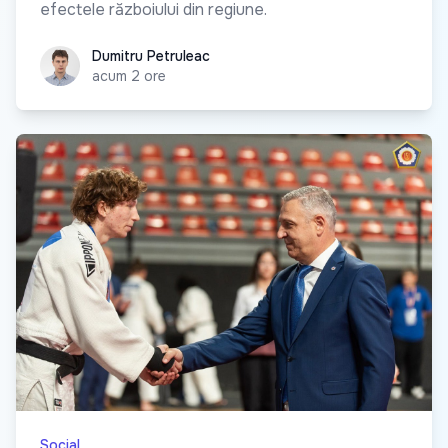
efectele războiului din regiune.
Dumitru Petruleac
Dumitru Petruleac
acum 2 ore
Social