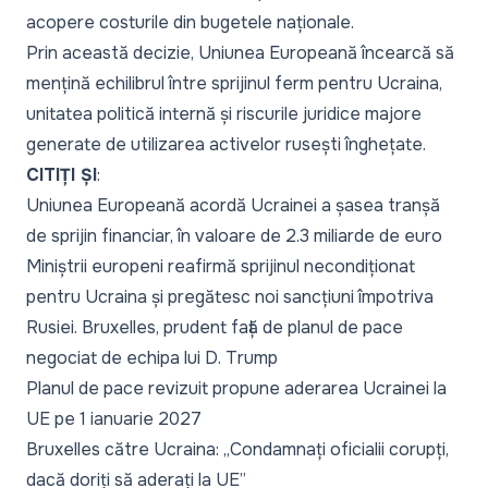
acopere costurile din bugetele naționale.
Prin această decizie, Uniunea Europeană încearcă să
mențină echilibrul între sprijinul ferm pentru Ucraina,
unitatea politică internă și riscurile juridice majore
generate de utilizarea activelor rusești înghețate.
CITIȚI ȘI
:
Uniunea Europeană acordă Ucrainei a șasea tranșă
de sprijin financiar, în valoare de 2.3 miliarde de euro
Miniștrii europeni reafirmă sprijinul necondiționat
pentru Ucraina și pregătesc noi sancțiuni împotriva
Rusiei. Bruxelles, prudent față de planul de pace
negociat de echipa lui D. Trump
Planul de pace revizuit propune aderarea Ucrainei la
UE pe 1 ianuarie 2027
Bruxelles către Ucraina: „Condamnați oficialii corupți,
dacă doriți să aderați la UE”