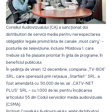
Consiliul Audiovizualului (CA) a sancționat doi
distribuitori de servicii media pentru nerespectarea
obligațiilor legale privind lista de canale „
must carry”
–
posturile de televiziune, inclusiv Moldova 1, care
trebuie să fie plasate prioritar în grila de programe, în
beneficiul publicului.
În ședința de vineri, 12 decembrie, compania „TV-BOX”
SRL, care operează prin rețeaua „StarNet” SRL, a
fost amendată cu 50.000 de lei, iar „CATV-NET
PLUS” SRL – cu 1.000 de lei, pentru încălcarea
articolului 55 din Codul serviciilor media audiovizuale
(CSMA).
Potrivit Consiliului Audiovizualului, ambii distribuitori