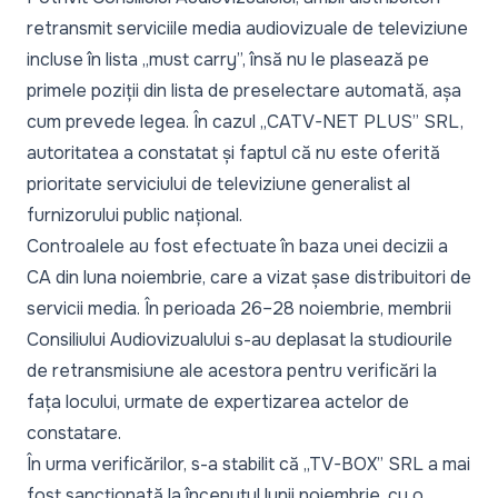
retransmit serviciile media audiovizuale de televiziune
incluse în lista „must carry”, însă nu le plasează pe
primele poziții din lista de preselectare automată, așa
cum prevede legea. În cazul „CATV-NET PLUS” SRL,
autoritatea a constatat și faptul că nu este oferită
prioritate serviciului de televiziune generalist al
furnizorului public național.
Controalele au fost efectuate în baza unei decizii a
CA din luna noiembrie, care a vizat șase distribuitori de
servicii media. În perioada 26–28 noiembrie, membrii
Consiliului Audiovizualului s-au deplasat la studiourile
de retransmisiune ale acestora pentru verificări la
fața locului, urmate de expertizarea actelor de
constatare.
În urma verificărilor, s-a stabilit că „TV-BOX” SRL a mai
fost sancționată la începutul lunii noiembrie, cu o