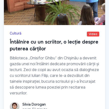
Cultură
Video
Întâlnire cu un scriitor, o lecție despre
puterea cărților
Biblioteca „Onisifor Ghibu” din Chișinău a devenit
gazda unei noi întâlniri dedicate promovării cărții și
lecturii. Zeci de copii au avut ocazia să dialogheze
cu scriitorul Iulian Filip, care le-a dezvăluit din
tainele inspirației, bucuria scrisului și i-a încurajat
să descopere lumea poeziei prin recitarea
versurilor.
Silvia Dorogan
Silvia Dorogan