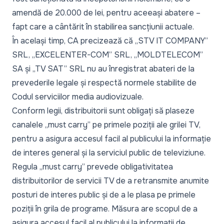
amendă de 20.000 de lei, pentru aceeași abatere –
fapt care a cântărit în stabilirea sancțiunii actuale.
În același timp, CA precizează că „STV IT COMPANY”
SRL, „EXCELENTER-COM” SRL, „MOLDTELECOM”
SA și „TV SAT” SRL nu au înregistrat abateri de la
prevederile legale și respectă normele stabilite de
Codul serviciilor media audiovizuale.
Conform legii, distribuitorii sunt obligați să plaseze
canalele „must carry” pe primele poziții ale grilei TV,
pentru a asigura accesul facil al publicului la informație
de interes general și la serviciul public de televiziune.
Regula „must carry” prevede obligativitatea
distribuitorilor de servicii TV de a retransmite anumite
posturi de interes public și de a le plasa pe primele
poziții în grila de programe. Măsura are scopul de a
asigura accesul facil al publicului la informații de