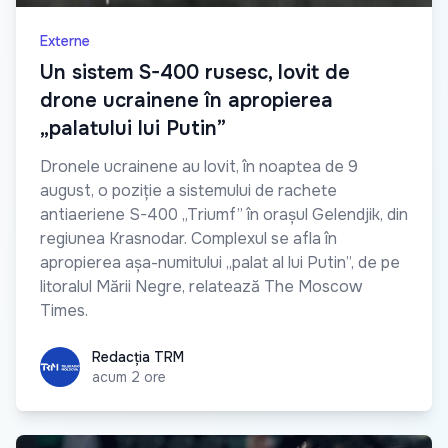
Externe
Un sistem S-400 rusesc, lovit de
drone ucrainene în apropierea
„palatului lui Putin”
Dronele ucrainene au lovit, în noaptea de 9
august, o poziție a sistemului de rachete
antiaeriene S-400 „Triumf” în orașul Gelendjik, din
regiunea Krasnodar. Complexul se afla în
apropierea așa-numitului „palat al lui Putin”, de pe
litoralul Mării Negre, relatează The Moscow
Times.
Redacția TRM
Redacția TRM
acum 2 ore