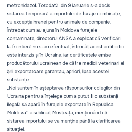
metronidazol. Totodată, din 9 ianuarie s-a decis
sistarea temporară a importului de furaje combinate,
cu excepția hranei pentru animale de companie.
Întrebat cum au ajuns în Moldova furajele
contaminate, directorul ANSA a explicat că verificări
la frontieră nu s-au efectuat, întrucât acest antibiotic
este interzis și în Ucraina, iar certificatele emise
producătorului ucrainean de către medicii veterinari ai
țării exportatoare garantau, apriori, lipsa acestei
substanțe.
„Noi suntem în așteptarea răspunsurilor colegilor din
Ucraina pentru a înțelege cum a putut fi o substanță
ilegală să apară în furajele exportate în Republica
Moldova”
, a subliniat Musteața, menționând că
sistarea importului se va menține până la clarificarea
situației.