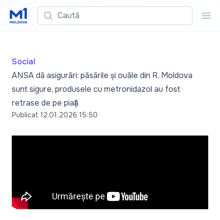
Caută
Cau
Social
ANSA dă asigurări: păsările și ouăle din R. Moldova
sunt sigure, produsele cu metronidazol au fost
retrase de pe piață
Publicat
12.01.2026 15:50