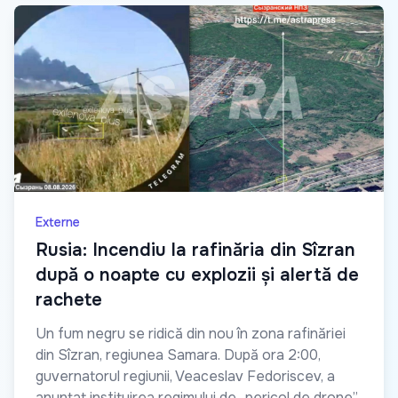
Externe
Rusia: Incendiu la rafinăria din Sîzran
după o noapte cu explozii și alertă de
rachete
Un fum negru se ridică din nou în zona rafinăriei
din Sîzran, regiunea Samara. După ora 2:00,
guvernatorul regiunii, Veaceslav Fedoriscev, a
anunțat instituirea regimului de „pericol de drone”.