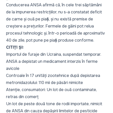
Conducerea ANSA afirmă că, în cele trei săptămâni
de la impunerea restricțiilor, nu s-a constatat deficit
de carne și ouă pe piață, și nu există premise de
creștere a prețurilor. Fermele de găini pot relua
procesul tehnologic și, într-o perioadă de aproximativ
40 de zile, pot pune pe piață produse conforme.
CITIȚI ȘI:
Importul de furaje din Ucraina, suspendat temporar.
ANSA a depistat un medicament interzis în ferme
avicole
Controale în 17 unități zootehnice după depistarea
metronidazolului: 110 mii de păsări nimicite
Atenție, consumatori: Un lot de ouă contaminate,
retras din comerț
Un lot de peste două tone de rodii importate, nimicit
de ANSA din cauza depășirii limitelor de pesticide