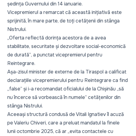
ședința Guvernului din 14 ianuarie.
Vicepremierul a remarcat că această inițiativă este
sprijinită, în mare parte, de toți cetățenii din stânga
Nistrului.
„Oferta reflectă dorința acestora de a avea
stabilitate, securitate și dezvoltare social-economică
de durată”
, a punctat vicepremierul pentru
Reintegrare.
Așa-zisul minister de externe de la Tiraspol a calificat
declarațiile vicepremierului pentru Reintegrare ca find
„false”
și i-a recomandat oficialului de la Chișinău „
să
nu încerce să vorbească în numele”
cetățenilor din
stânga Nistrului.
Aceeași structură condusă de Vitali Ignatiev îl acuză
pe Valeriu Chiveri, care a preluat mandatul la finele
lunii octombrie 2025, că ar „
evita contactele cu