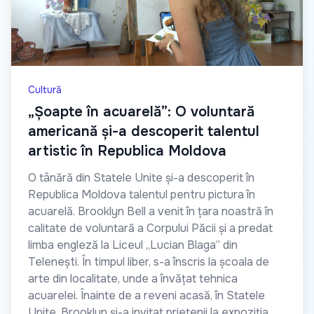
Cultură
„Șoapte în acuarelă”: O voluntară
americană și-a descoperit talentul
artistic în Republica Moldova
O tânără din Statele Unite și-a descoperit în
Republica Moldova talentul pentru pictura în
acuarelă. Brooklyn Bell a venit în țara noastră în
calitate de voluntară a Corpului Păcii și a predat
limba engleză la Liceul „Lucian Blaga” din
Telenești. În timpul liber, s-a înscris la școala de
arte din localitate, unde a învățat tehnica
acuarelei. Înainte de a reveni acasă, în Statele
Unite, Brooklyn și-a invitat prietenii la expoziția