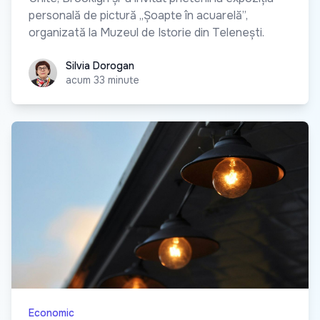
personală de pictură „Șoapte în acuarelă”,
organizată la Muzeul de Istorie din Telenești.
Silvia Dorogan
Silvia Dorogan
acum 33 minute
Economic