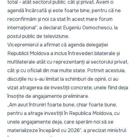
total - atât sectorul public, cât și privat. Avem o
agendă încărcată și este foarte bine, pentru că ne
reconfirmăm și noi ca stat în acest mare forum
internațional”,
a declarat Eugeniu Osmochescu, la
postul public de televiziune.
Vicepremierul a afirmat că agenda delegației
Republicii Moldova a inclus întrevederi bilaterale și
multilaterale atât cu reprezentanți ai sectorului privat,
cât și cu oficiali din mai multe state. Potrivit acestuia,
discuțiile nu s-au limitat la schimburi de opinii, ci au
vizat atragerea de investiții concrete, unele fiind deja
însoțite de angajamente preliminare.
„Am avut întruniri foarte bune, chiar foarte bune,
pentru a atrage investiții în Republica Moldova, cu
unele angajamente deja, care sperăm noi să se
materializeze începând cu 2026”,
a precizat ministrul.