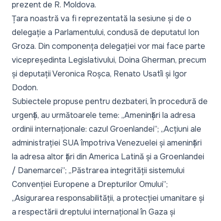
prezent de R. Moldova.
Țara noastră va fi reprezentată la sesiune și de o
delegație a Parlamentului, condusă de deputatul Ion
Groza. Din componența delegației vor mai face parte
vicepreședinta Legislativului, Doina Gherman, precum
și deputații Veronica Roșca, Renato Usatîi și Igor
Dodon.
Subiectele propuse pentru dezbateri, în procedură de
urgență, au următoarele teme:
„Amenințări la adresa
ordinii internaționale: cazul Groenlandei”
;
„Acțiuni ale
administrației SUA împotriva Venezuelei și amenințări
la adresa altor țări din America Latină și a Groenlandei
/ Danemarcei”
;
„Păstrarea integrității sistemului
Convenției Europene a Drepturilor Omului”
;
„Asigurarea responsabilității, a protecției umanitare și
a respectării dreptului internațional în Gaza și