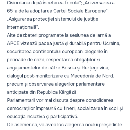
Cisiordania după încetarea focului”
;
„Aniversarea a
65-a de la adoptarea Cartei Sociale Europene”;
„Asigurarea protecției sistemului de justiție
internațională”
.
Alte dezbateri programate la sesiunea de iarnă a
APCE vizează pacea justă și durabilă pentru Ucraina,
securitatea continentului european, alegerile în
perioade de criză, respectarea obligațiilor și
angajamentelor de către Bosnia și Herțegovina,
dialogul post-monitorizare cu Macedonia de Nord,
precum și observarea alegerilor parlamentare
anticipate din Republica Kârgâză.
Parlamentarii vor mai discuta despre consolidarea
democrațiilor împreună cu tinerii, socializarea în școli și
educația incluzivă și participativă.
De asemenea, va avea loc alegerea noului președinte