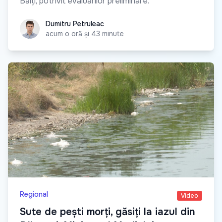
Bălți, potrivit evaluărilor preliminare.
Dumitru Petruleac
Dumitru Petruleac
acum o oră și 43 minute
Regional
Video
Sute de pești morți, găsiți la iazul din