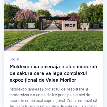
Social
Moldexpo va amenaja o alee modernă
de sakura care va lega complexul
expozițional de Valea Morilor
Moldexpo lansează proiectul de reabilitare și
modernizare a uneia dintre principalele alei de
acces în complexul expozițional. Zona urmează să
fie transformată într-o alee de sakura, cu iluminat