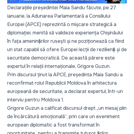
Declarațiile președintei Maia Sandu făcute, pe 27
ianuarie, la Adunarea Parlamentară a Consiliului
Europei (APCE) reprezintă o mișcare strategică a
diplomației, menită să valideze experiența Chișinăului
în fața amenințărilor rusești și ne poziționează ca fiind
un stat capabil să ofere Europei lecții de reziliență și de
securitate democratică. De această părere este
expertul în relații internaționale, Grigore Guzun.
Prin
discursul
ținut la APCE, președinta Maia Sandu a
reconfirmat rolul Republicii Moldova în arhitectura
europeană de securitate, a declarat expertul, într-un
interviu pentru Moldova 1.
Grigore Guzun a calificat discursul drept
„un mesaj plin
de încărcătură emoțională”
, prin care un eveniment
european diplomatic a fost transformat în
oportunitate
„pentru a transmite tuturor țărilor