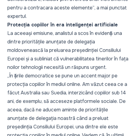
pentru a contracara aceste elemente”
, a mai punctat
expertul.
Protecția copiilor în era inteligenței artificiale
La aceeași emisiune, analistul a scos în evidență una
dintre prioritățile anunțate de delegația
moldovenească la preluarea președinției Consiliului
Europei și a subliniat că vulnerabilitatea tinerilor în fața
noilor tehnologii necesită un răspuns urgent.
„În țările democratice se pune un accent major pe
protecția copiilor în mediul online. Am văzut ceea ce a
făcut Australia sau Suedia, interzicând copiilor sub 14
ani, de exemplu, să acceseze platformele sociale. De
aceea, dacă ne aducem aminte de prioritățile
anunțate de delegația noastră când a preluat
președinția Consiliului Europei, una dintre ele este
protecția copiilor în mediul online. Vedem că, în ultimii