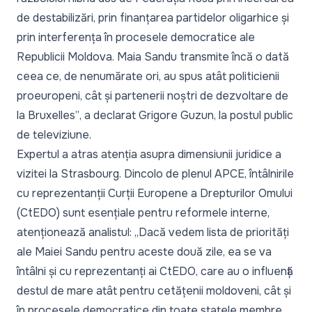
de destabilizări, prin finanțarea partidelor oligarhice și
prin interferența în procesele democratice ale
Republicii Moldova. Maia Sandu transmite încă o dată
ceea ce, de nenumărate ori, au spus atât politicienii
proeuropeni, cât și partenerii noștri de dezvoltare de
la Bruxelles”
, a declarat Grigore Guzun, la postul public
de televiziune.
Expertul a atras atenția asupra dimensiunii juridice a
vizitei la Strasbourg. Dincolo de plenul APCE, întâlnirile
cu reprezentanții Curții Europene a Drepturilor Omului
(CtEDO) sunt esențiale pentru reformele interne,
atenționează analistul:
„Dacă vedem lista de priorități
ale Maiei Sandu pentru aceste două zile, ea se va
întâlni și cu reprezentanți ai CtEDO, care au o influență
destul de mare atât pentru cetățenii moldoveni, cât și
în procesele democratice din toate statele membre