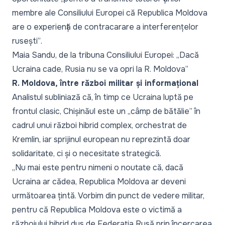
membre ale Consiliului Europei că Republica Moldova
are o experiență de contracarare a interferențelor
rusești”
.
Maia Sandu, de la tribuna Consiliului Europei: „Dacă
Ucraina cade, Rusia nu se va opri la R. Moldova”
R. Moldova, între război militar și informațional
Analistul subliniază că, în timp ce Ucraina luptă pe
frontul clasic, Chișinăul este un „
câmp de bătălie
” în
cadrul unui război hibrid complex, orchestrat de
Kremlin, iar sprijinul european nu reprezintă doar
solidaritate, ci și o necesitate strategică.
„Nu mai este pentru nimeni o noutate că, dacă
Ucraina ar cădea, Republica Moldova ar deveni
următoarea țintă. Vorbim din punct de vedere militar,
pentru că Republica Moldova este o victimă a
războiului hibrid dus de Federația Rusă prin încercarea