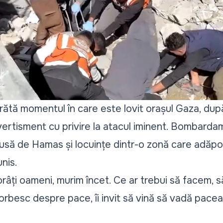
arătă momentul în care este lovit orașul Gaza, dup
avertisment cu privire la atacul iminent. Bombarda
dusă de Hamas și locuințe dintr-o zonă care adăpo
nis.
orâți oameni, murim încet. Ce ar trebui să facem, s
rbesc despre pace, îi invit să vină să vadă pacea 