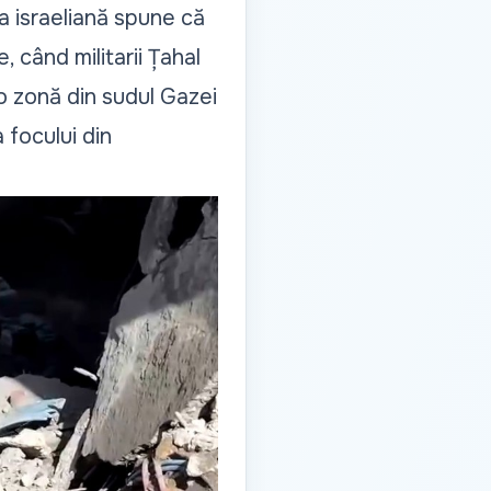
ta israeliană spune că
, când militarii Țahal
 o zonă din sudul Gazei
 focului din