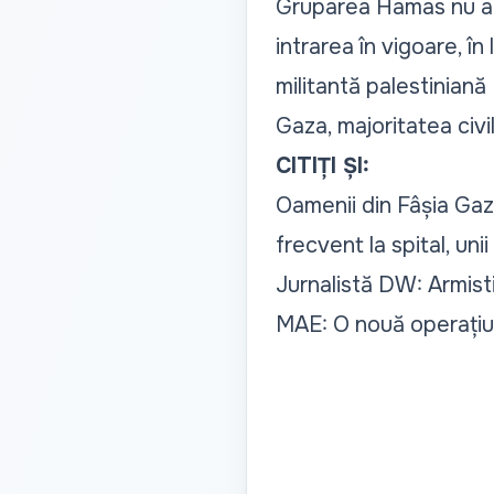
Gruparea Hamas nu a co
intrarea în vigoare, î
militantă palestiniană 
Gaza, majoritatea civil
CITIȚI ȘI:
Oamenii din Fâșia Gaza
frecvent la spital, uni
Jurnalistă DW: Armist
MAE: O nouă operațiun