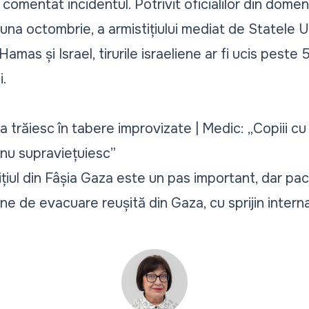
mentat incidentul. Potrivit oficialilor din domeniu
n luna octombrie, a armistițiului mediat de Statele 
Hamas și Israel, tirurile israeliene ar fi ucis pest
i.
 trăiesc în tabere improvizate | Medic: „Copiii cu
i nu supraviețuiesc”
ițiul din Fâșia Gaza este un pas important, dar p
e de evacuare reușită din Gaza, cu sprijin interna