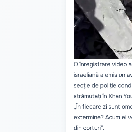
O înregistrare video 
israeliană a emis un 
secție de poliție con
strămutați în Khan You
„În fiecare zi sunt om
extermine? Acum ei vo
din corturi”.