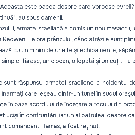
e. Aceasta este pacea despre care vorbesc evreii? 
tinuă”,
au spus oamenii.
nzului, armata israeliană a comis un nou masacru, 
h Radwan. La ora prânzului, când străzile sunt pli
rează cu un minim de unelte și echipamente, săpăm
simple: fărașe, un ciocan, o lopată și un cuțit”,
a a
ile sunt răspunsul armatei israeliene la incidentul d
ți înarmați care ieșeau dintr-un tunel în sudul oraș
te în baza acordului de încetare a focului din octo
st uciși în confruntări, iar un al patrulea, despre c
ant comandant Hamas, a fost reținut.