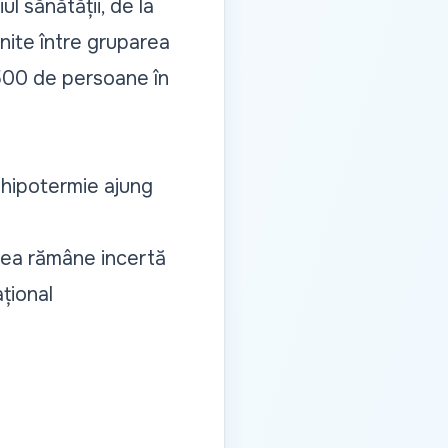
l sănătății, de la
Unite între gruparea
e 500 de persoane în
 hipotermie ajung
acea rămâne incertă
țional