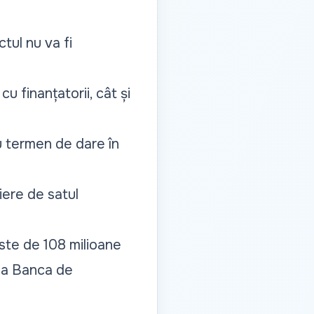
ctul nu va fi
cu finanțatorii, cât și
ou termen de dare în
piere de satul
este de 108 milioane
 la Banca de