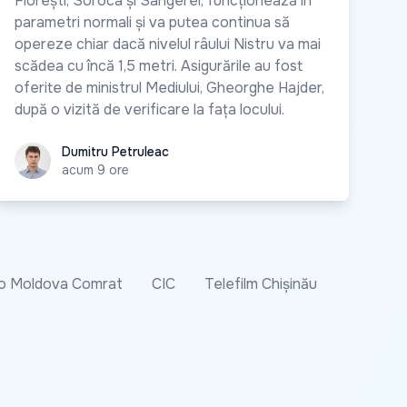
Florești, Soroca și Sângerei, funcționează în
parametri normali și va putea continua să
opereze chiar dacă nivelul râului Nistru va mai
scădea cu încă 1,5 metri. Asigurările au fost
oferite de ministrul Mediului, Gheorghe Hajder,
după o vizită de verificare la fața locului.
Dumitru Petruleac
Dumitru Petruleac
acum 9 ore
o Moldova Comrat
CIC
Telefilm Chișinău