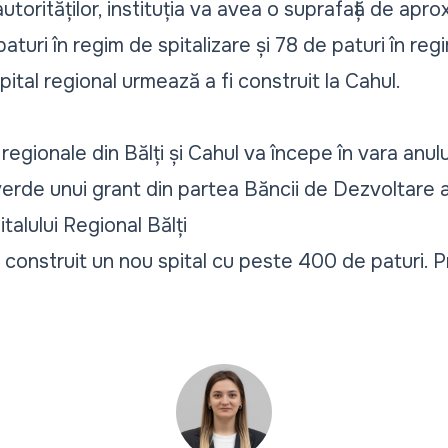
 autorităților, instituția va avea o suprafață de ap
aturi în regim de spitalizare și 78 de paturi în re
ital regional urmează a fi construit la Cahul.
 regionale din Bălți și Cahul va începe în vara anul
erde unui grant din partea Băncii de Dezvoltare a 
talului Regional Bălți
fi construit un nou spital cu peste 400 de paturi. Pr