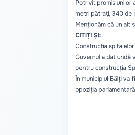
Potrivit promisiunilor
metri pătrați, 340 de p
Menționăm că un alt sp
CITIȚI ȘI:
Construcția spitalelor
Guvernul a dat undă v
pentru construcția Spi
În municipiul Bălți va 
opoziția parlamentară