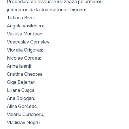
Procedura de evaluare îi vizează pe următorii
judecători de la Judecătoria Chișinău:
Tatiana Bivol;
Angela Vasilenco;
Vasilisa Muntean;
Veaceslav Cernalev;
Viorelia Grigoraș;
Nicolae Corcea;
Arina Ialanji;
Cristina Cheptea;
Olga Bejenari;
Liliana Cușca;
Ana Bologan;
Alina Gorceac;
Valeriu Curicheru;
Vladislav Negru;