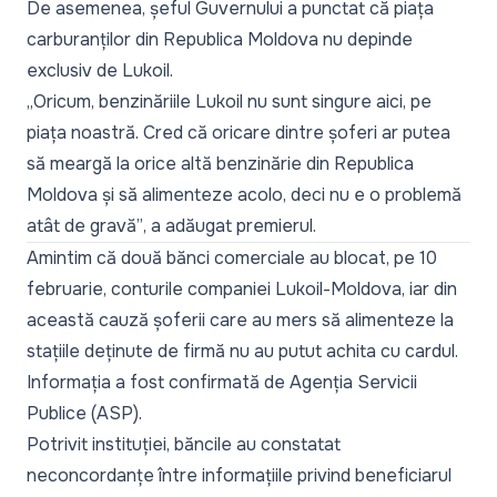
De asemenea, șeful Guvernului a punctat că piața
carburanților din Republica Moldova nu depinde
exclusiv de Lukoil.
„Oricum, benzinăriile Lukoil nu sunt singure aici, pe
piața noastră. Cred că oricare dintre șoferi ar putea
să meargă la orice altă benzinărie din Republica
Moldova și să alimenteze acolo, deci nu e o problemă
atât de gravă”
, a adăugat premierul.
Amintim că două bănci comerciale au blocat, pe 10
februarie, conturile companiei Lukoil-Moldova, iar din
această cauză șoferii care au mers să alimenteze la
stațiile deținute de firmă nu au putut achita cu cardul.
Informația a fost confirmată de Agenția Servicii
Publice (ASP).
Potrivit instituției, băncile au constatat
neconcordanțe între informațiile privind beneficiarul