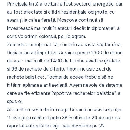
Principala țintă a loviturii a fost sectorul energetic, dar
au fost afectate și clădiri rezidențiale obișnuite, cu
avarii și la calea ferată. Moscova continuă să
investească mai mult în atacuri decât în diplomație”,
a
scris Volodimir Zelenski, pe
Telegram
.
Zelenski a menționat că, numai în această săptămână,
Rusia a lansat împotriva Ucrainei peste 1.300 de drone
de atac, mai mult de 1.400 de bombe aviatice ghidate
și 96 de rachete de diferite tipuri, inclusiv zeci de
rachete balistice:
„Tocmai de aceea trebuie să ne
întărim apărarea antiaeriană. Avem nevoie de sisteme
care să fie eficiente împotriva rachetelor balistice”,
a
spus el.
Atacurile rusești din întreaga Ucraină au ucis cel puțin
11 civili și au rănit cel puțin 38 în ultimele 24 de ore, au
raportat autoritățile regionale devreme pe 22