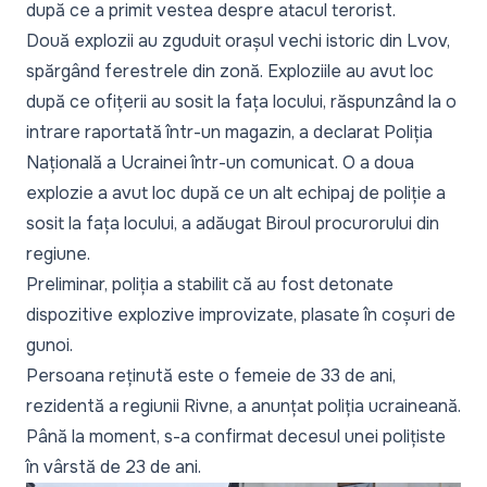
după ce a primit vestea despre atacul terorist.
Două explozii au zguduit orașul vechi istoric din Lvov,
spărgând ferestrele din zonă. Exploziile au avut loc
după ce ofițerii au sosit la fața locului, răspunzând la o
intrare raportată într-un magazin, a declarat Poliția
Națională a Ucrainei într-un comunicat. O a doua
explozie a avut loc după ce un alt echipaj de poliție a
sosit la fața locului, a adăugat Biroul procurorului din
regiune.
Preliminar, poliția a stabilit că au fost detonate
dispozitive explozive improvizate, plasate în coșuri de
gunoi.
Persoana reținută este o femeie de 33 de ani,
rezidentă a regiunii Rivne, a anunțat
poliția ucraineană
.
Până la moment, s-a confirmat decesul unei polițiste
în vârstă de 23 de ani.