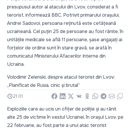
presupusul autor al atacului din Lvov, considerat a fi
terorist, informează
BBC
. Potrivit primarului orașului,
Andrei Sadovoi, persoana reținută este cetățeană
ucraineană. Cel puțin 25 de persoane au fost rănite, în
unitățile medicale se află 11 persoane, șase angajați ai
forțelor de ordine sunt în stare gravă, se arată în
comunicatul Ministerului Afacerilor Interne din
Ucraina.
Volodimir Zelenski, despre atacul terorist din Lvov:
„Planificat de Rusia, cinic și brutal”
21:01
Facebook
LinkedIn
X
Vkontakte
Odnoklassniki
WhatsApp
Telegram
Email
Copy
Exploziile care au ucis un ofițer de poliție și au rănit
alte 25 de victime în vestul Ucrainei, în orașul Lvov, pe
22 februarie, au fost parte a unui atac terorist