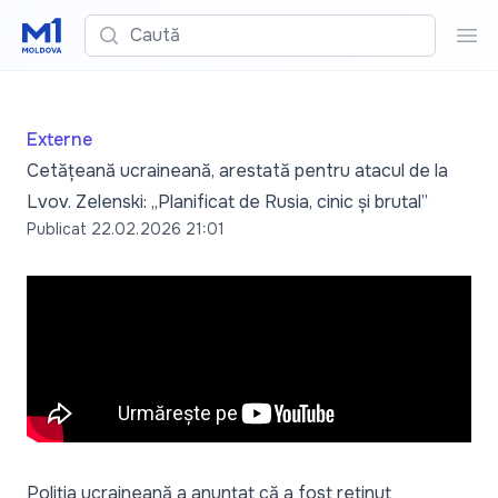
Caută
Cau
Externe
Cetățeană ucraineană, arestată pentru atacul de la
Lvov. Zelenski: „Planificat de Rusia, cinic și brutal”
Publicat
22.02.2026 21:01
Poliția ucraineană a anunțat că a fost reținut