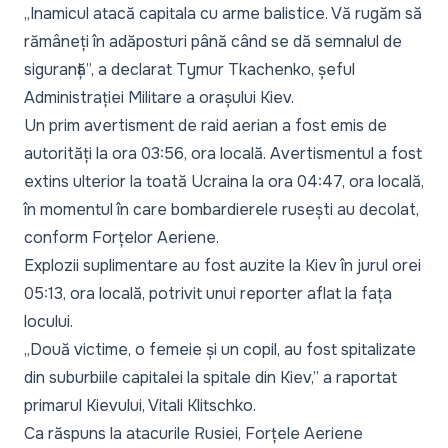
„Inamicul atacă capitala cu arme balistice. Vă rugăm să
rămâneți în adăposturi până când se dă semnalul de
siguranță”,
a declarat Tymur Tkachenko, șeful
Administrației Militare a orașului Kiev.
Un prim avertisment de raid aerian a fost emis de
autorități la ora 03:56, ora locală. Avertismentul a fost
extins ulterior la toată Ucraina la ora 04:47, ora locală,
în momentul în care bombardierele rusești au decolat,
conform Forțelor Aeriene.
Explozii suplimentare au fost auzite la Kiev în jurul orei
05:13, ora locală, potrivit unui reporter aflat la fața
locului.
„Două victime, o femeie și un copil, au fost spitalizate
din suburbiile capitalei la spitale din Kiev,”
a raportat
primarul Kievului, Vitali Klitschko.
Ca răspuns la atacurile Rusiei, Forțele Aeriene