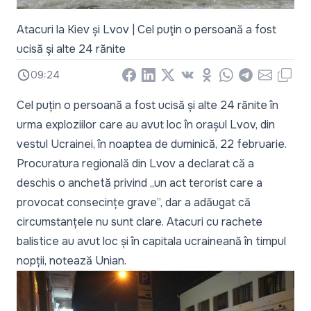
Atacuri la Kiev și Lvov | Cel puţin o persoană a fost
ucisă şi alte 24 rănite
09:24
Facebook
LinkedIn
X
Vkontakte
Odnoklassniki
WhatsApp
Telegram
Email
Copy
Cel puțin o persoană a fost ucisă și alte 24 rănite în
urma exploziilor care au avut loc în orașul Lvov, din
vestul Ucrainei, în noaptea de duminică, 22 februarie.
Procuratura regională din Lvov a declarat că a
deschis o anchetă privind „un act terorist care a
provocat consecințe grave”, dar a adăugat că
circumstanțele nu sunt clare. Atacuri cu rachete
balistice au avut loc și în capitala ucraineană în timpul
nopții, notează
Unian
.