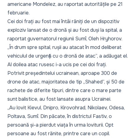
americane Mondelez, au raportat autoritățile pe 21
februarie.
Cei doi frați au fost mai întâi răniți de un dispozitiv
exploziv lansat de o dronă și au fost duși la spital, a
raportat guvernatorul regiunii Sumî, Oleh Hryhorov.
„În drum spre spital, rușii au atacat în mod deliberat
vehiculul de urgență cu o dronă de atac”,
a adăugat el.
Al doilea atac rusesc i-a ucis pe cei doi frați.
Potrivit președintelui ucrainean, aproape 300 de
drone de atac, majoritatea de tip „Shahed”, și 50 de
rachete de diferite tipuri, dintre care o mare parte
sunt balistice, au fost lansate asupra Ucrainei.
„Au lovit Kievul, Dnipro, Kirovohrad, Nikolaev, Odesa,
Poltava, Sumî. Din păcate, în districtul Fastiv, o
persoană și-a pierdut viața în urma loviturii. Opt
persoane au fost rănite, printre care un copil.