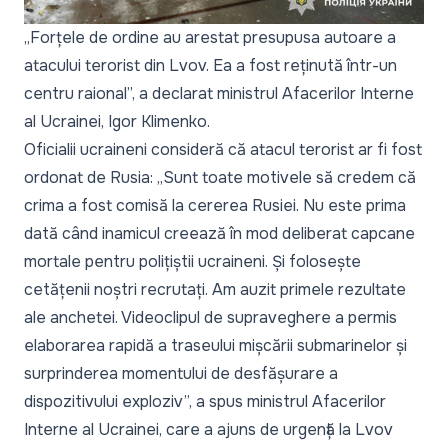
„Forțele de ordine au arestat presupusa autoare a
atacului terorist din Lvov. Ea a fost reținută într-un
centru raional”,
a declarat ministrul Afacerilor Interne
al Ucrainei, Igor Klimenko.
Oficialii ucraineni consideră că atacul terorist ar fi fost
ordonat de Rusia:
„Sunt toate motivele să credem că
crima a fost comisă la cererea Rusiei. Nu este prima
dată când inamicul creează în mod deliberat capcane
mortale pentru polițiștii ucraineni. Și folosește
cetățenii noștri recrutați. Am auzit primele rezultate
ale anchetei. Videoclipul de supraveghere a permis
elaborarea rapidă a traseului mișcării submarinelor și
surprinderea momentului de desfășurare a
dispozitivului exploziv”,
a spus ministrul Afacerilor
Interne al Ucrainei, care a ajuns de urgență la Lvov