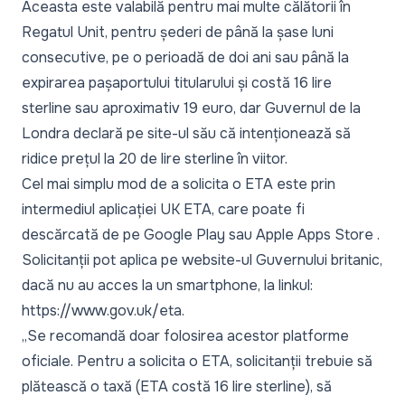
Aceasta este valabilă pentru mai multe călătorii în
Regatul Unit, pentru șederi de până la șase luni
consecutive, pe o perioadă de doi ani sau până la
expirarea pașaportului titularului și costă 16 lire
sterline sau aproximativ 19 euro, dar Guvernul de la
Londra declară pe site-ul său că intenționează să
ridice prețul la 20 de lire sterline în viitor.
Cel mai simplu mod de a solicita o ETA este prin
intermediul aplicației UK ETA, care poate fi
descărcată de pe Google Play sau
Apple Apps Store
.
Solicitanții pot aplica pe website-ul Guvernului britanic,
dacă nu au acces la un smartphone, la linkul:
https://www.gov.uk/eta
.
„
Se recomandă doar folosirea acestor platforme
oficiale. Pentru a solicita o ETA, solicitanții trebuie să
plătească o taxă (ETA costă 16 lire sterline), să