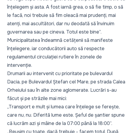
înțelegem și asta. A fost iarnă grea, o să fie timp, o să
le facă, noi trebuie să fim oleacă mai prudenți, mai
atenți, mai ascultători, dar nu deodată să învinuim
guvernarea sau pe cineva. Totul este bine”.
Municipalitatea îndeamnă cetățenii să manifeste
înțelegere, iar conducătorii auto să respecte
regulamentul circulației rutiere în zonele de
intervenție.
Drumarii au intervenit cu prioritate pe bulevardul
Dacia, pe Bulevardul Ștefan cel Mare, pe strada Calea
Orheiului sau în alte zone aglomerate. Lucrări s-au
făcut și pe străzile mai mici:
„Transport e mult și lumea care înțelege se ferește,
care nu, nu. Diferită lume este. Șeful de șantier spune
că lucrăm azi și mâine de la 07:00 până la 18:00”.
„Reușim cu toate, dacă trebuie - facem totul. După