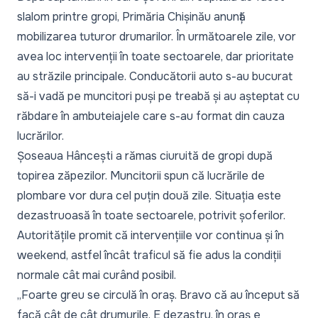
slalom printre gropi, Primăria Chișinău anunță
mobilizarea tuturor drumarilor. În următoarele zile, vor
avea loc intervenții în toate sectoarele, dar prioritate
au străzile principale. Conducătorii auto s-au bucurat
să-i vadă pe muncitori puși pe treabă și au așteptat cu
răbdare în ambuteiajele care s-au format din cauza
lucrărilor.
Șoseaua Hâncești a rămas ciuruită de gropi după
topirea zăpezilor. Muncitorii spun că lucrările de
plombare vor dura cel puțin două zile. Situația este
dezastruoasă în toate sectoarele, potrivit șoferilor.
Autoritățile promit că intervențiile vor continua și în
weekend, astfel încât traficul să fie adus la condiții
normale cât mai curând posibil.
„Foarte greu se circulă în oraș. Bravo că au început să
facă cât de cât drumurile. E dezastru, în oraș e