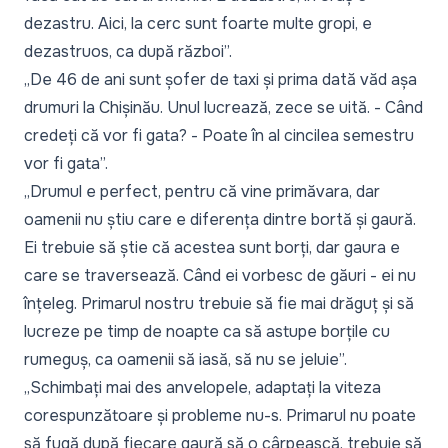
dezastru. Aici, la cerc sunt foarte multe gropi, e
dezastruos, ca după război”.
„De 46 de ani sunt șofer de taxi și prima dată văd așa
drumuri la Chișinău. Unul lucrează, zece se uită. - Când
credeți că vor fi gata? - Poate în al cincilea semestru
vor fi gata”.
„Drumul e perfect, pentru că vine primăvara, dar
oamenii nu știu care e diferența dintre bortă și gaură.
Ei trebuie să știe că acestea sunt borți, dar gaura e
care se traversează. Când ei vorbesc de găuri - ei nu
înțeleg. Primarul nostru trebuie să fie mai drăguț și să
lucreze pe timp de noapte ca să astupe borțile cu
rumeguș, ca oamenii să iasă, să nu se jeluie”.
„Schimbați mai des anvelopele, adaptați la viteza
corespunzătoare și probleme nu-s. Primarul nu poate
să fugă după fiecare gaură să o cârpească, trebuie să