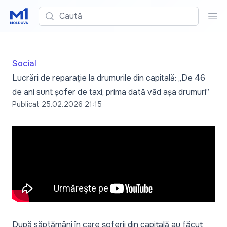
Caută
Cau
Social
Lucrări de reparație la drumurile din capitală: „De 46
de ani sunt șofer de taxi, prima dată văd așa drumuri”
Publicat
25.02.2026 21:15
După săptămâni în care șoferii din capitală au făcut