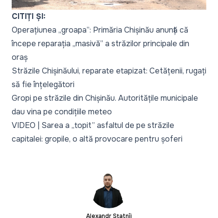
CITIȚI ȘI:
Operațiunea „groapa”: Primăria Chișinău anunță că
începe reparația „masivă” a străzilor principale din
oraș
Străzile Chișinăului, reparate etapizat: Cetățenii, rugați
să fie înțelegători
Gropi pe străzile din Chișinău. Autoritățile municipale
dau vina pe condițiile meteo
VIDEO | Sarea a „topit” asfaltul de pe străzile
capitalei: gropile, o altă provocare pentru șoferi
Alexandr Statnîi