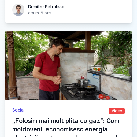
Dumitru Petruleac
Dumitru Petruleac
acum 5 ore
Social
Video
„Folosim mai mult plita cu gaz”: Cum
moldovenii economisesc energia