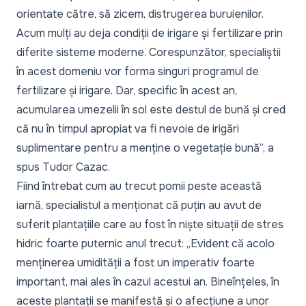
orientate către, să zicem, distrugerea buruienilor.
Acum mulți au deja condiții de irigare și fertilizare prin
diferite sisteme moderne. Corespunzător, specialiștii
în acest domeniu vor forma singuri programul de
fertilizare și irigare. Dar, specific în acest an,
acumularea umezelii în sol este destul de bună și cred
că nu în timpul apropiat va fi nevoie de irigări
suplimentare pentru a menține o vegetație bună”,
a
spus Tudor Cazac.
Fiind întrebat cum au trecut pomii peste această
iarnă, specialistul a menționat că puțin au avut de
suferit plantațiile care au fost în niște situații de stres
hidric foarte puternic anul trecut:
„Evident că acolo
menținerea umidității a fost un imperativ foarte
important, mai ales în cazul acestui an. Bineînțeles, în
aceste plantații se manifestă și o afecțiune a unor