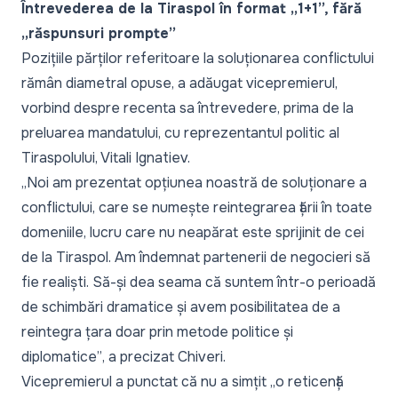
Întrevederea de la Tiraspol în format „1+1”, fără
„răspunsuri prompte”
Pozițiile părților referitoare la soluționarea conflictului
rămân diametral opuse, a adăugat vicepremierul,
vorbind despre
recenta sa întrevedere, prima de la
preluarea mandatului, cu reprezentantul politic al
Tiraspolului, Vitali Ignatiev
.
„Noi am prezentat opțiunea noastră de soluționare a
conflictului, care se numește reintegrarea țării în toate
domeniile, lucru care nu neapărat este sprijinit de cei
de la Tiraspol. Am îndemnat partenerii de negocieri să
fie realiști. Să-și dea seama că suntem într-o perioadă
de schimbări dramatice și avem posibilitatea de a
reintegra țara doar prin metode politice și
diplomatice”
, a precizat Chiveri.
Vicepremierul a punctat că nu a simțit
„o reticență