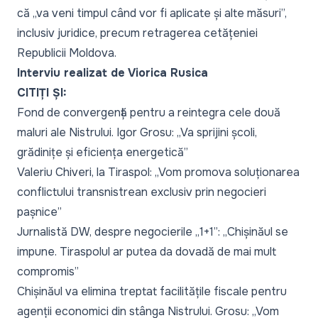
că
„va veni timpul când vor fi aplicate și alte măsuri
”,
inclusiv juridice, precum
retragerea cetățeniei
Republicii Moldova
.
Interviu realizat de Viorica Rusica
CITIȚI ȘI:
Fond de convergență pentru a reintegra cele două
maluri ale Nistrului. Igor Grosu: „Va sprijini școli,
grădinițe și eficiența energetică”
Valeriu Chiveri, la Tiraspol: „Vom promova soluționarea
conflictului transnistrean exclusiv prin negocieri
pașnice”
Jurnalistă DW, despre negocierile „1+1”: „Chișinăul se
impune. Tiraspolul ar putea da dovadă de mai mult
compromis”
Chișinăul va elimina treptat facilitățile fiscale pentru
agenții economici din stânga Nistrului. Grosu: „Vom