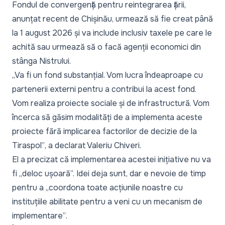
Fondul de convergență pentru reintegrarea țării
,
anunțat recent de Chișinău, urmează să fie creat până
la 1 august 2026 și va include inclusiv taxele pe care le
achită sau urmează să o facă agenții economici din
stânga Nistrului.
„Va fi un fond substanțial. Vom lucra îndeaproape cu
partenerii externi pentru a contribui la acest fond.
Vom realiza proiecte sociale și de infrastructură. Vom
încerca să găsim modalități de a implementa aceste
proiecte fără implicarea factorilor de decizie de la
Tiraspol”
, a declarat Valeriu Chiveri.
El a precizat că implementarea acestei inițiative nu va
fi
„deloc ușoară
”. Idei deja sunt, dar e nevoie de timp
pentru a
„coordona toate acțiunile noastre cu
instituțiile abilitate pentru a veni cu un mecanism de
implementare”
.