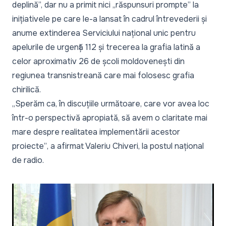
deplină
”, dar nu a primit nici „
răspunsuri prompte”
la
inițiativele pe care le-a lansat în cadrul întrevederii și
anume extinderea Serviciului național unic pentru
apelurile de urgență 112 și trecerea la grafia latină a
celor aproximativ 26 de școli moldovenești din
regiunea transnistreană care mai folosesc grafia
chirilică.
„Sperăm ca, în discuțiile următoare, care vor avea loc
într-o perspectivă apropiată, să avem o claritate mai
mare despre realitatea implementării acestor
proiecte”
, a afirmat Valeriu Chiveri, la postul național
de radio.