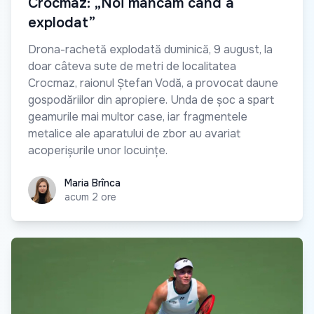
Crocmaz: „Noi mâncam când a
explodat”
Drona-rachetă explodată duminică, 9 august, la
doar câteva sute de metri de localitatea
Crocmaz, raionul Ștefan Vodă, a provocat daune
gospodăriilor din apropiere. Unda de șoc a spart
geamurile mai multor case, iar fragmentele
metalice ale aparatului de zbor au avariat
acoperișurile unor locuințe.
Maria Brînca
Maria Brînca
acum 2 ore