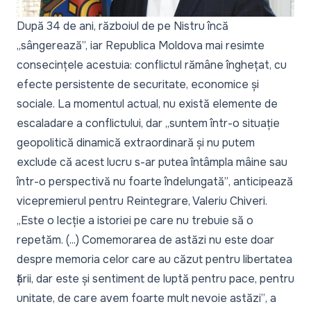
După 34 de ani, războiul de pe Nistru încă
„
sângerează
”, iar Republica Moldova mai resimte
consecințele acestuia: conflictul rămâne înghețat, cu
efecte persistente de securitate, economice și
sociale. La momentul actual, nu există elemente de
escaladare a conflictului, dar
„suntem într-o situație
geopolitică dinamică extraordinară și nu putem
exclude că acest lucru s-ar putea întâmpla mâine sau
într-o perspectivă nu foarte îndelungată”
, anticipează
vicepremierul pentru Reintegrare, Valeriu Chiveri.
„Este o lecție a istoriei pe care nu trebuie să o
repetăm. (...) Comemorarea de astăzi nu este doar
despre memoria celor care au căzut pentru libertatea
țării, dar este și sentiment de luptă pentru pace, pentru
unitate, de care avem foarte mult nevoie astăzi”
, a