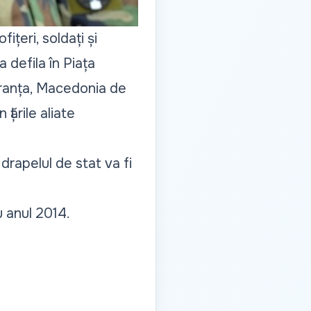
ițeri, soldați și
defila în Piața
 Franța, Macedonia de
țările aliate
drapelul de stat va fi
 anul 2014.