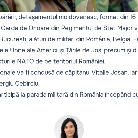
Apărării, detașamentul moldovenesc, format din 16 of
 Garda de Onoare din Regimentul de Stat Major va 
 București, alături de militari din România, Belgia,
le Unite ale Americii și Țările de Jos, precum și din 
cturile NATO de pe teritoriul României.
nale va fi condusă de căpitanul Vitalie Josan, iar 
ergiu Cebîrciu.
ticipă la parada militară din România începând cu