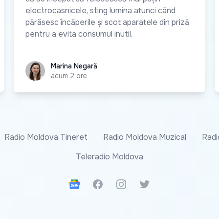
electrocasnicele, sting lumina atunci când
părăsesc încăperile și scot aparatele din priză
pentru a evita consumul inutil.
Marina Negară
Marina Negară
acum 2 ore
Radio Moldova Tineret
Radio Moldova Muzical
Radi
Teleradio Moldova
Google News
Facebook
Instagram
Twitter