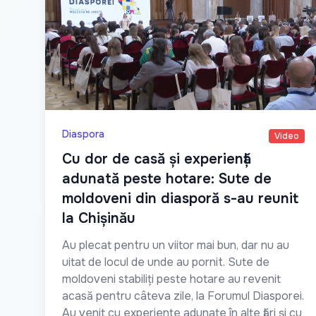
Diaspora
Video
Cu dor de casă și experiență
adunată peste hotare: Sute de
moldoveni din diasporă s-au reunit
la Chișinău
Au plecat pentru un viitor mai bun, dar nu au
uitat de locul de unde au pornit. Sute de
moldoveni stabiliți peste hotare au revenit
acasă pentru câteva zile, la Forumul Diasporei.
Au venit cu experiențe adunate în alte țări și cu