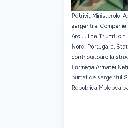
Potrivit Ministerului 
sergenți ai Companiei
Arcului de Triumf, din
Nord, Portugalia, State
contribuitoare la stru
Formația Armatei Națio
purtat de sergentul S
Republica Moldova par