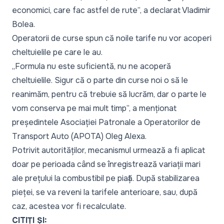
economici, care fac astfel de rute”,
a declarat Vladimir
Bolea.
Operatorii de curse spun că noile tarife nu vor acoperi
cheltuielile pe care le au.
„Formula nu este suficientă, nu ne acoperă
cheltuielile. Sigur că o parte din curse noi o să le
reanimăm, pentru că trebuie să lucrăm, dar o parte le
vom conserva pe mai mult timp”,
a menționat
președintele Asociației Patronale a Operatorilor de
Transport Auto (APOTA) Oleg Alexa.
Potrivit autorităților, mecanismul urmează a fi aplicat
doar pe perioada când se înregistrează variații mari
ale prețului la combustibil pe piață. După stabilizarea
pieței, se va reveni la tarifele anterioare, sau, după
caz, acestea vor fi recalculate.
CITIȚI ȘI: