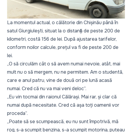
La momentul actual, o călătorie din Chișinău până în
satul Giurgiulești, situat la o distanță de peste 200 de
kilometri, costă 156 de lei. După ajustarea tarifelor,
conform noilor calcule, prețul va fi de peste 200 de
lei.
„O să circulăm cât o să avem numai nevoie, atât, mai
mult nu o să mergem, nu ne permitem. Am o studentă,
care e anul patru, vine de două ori pe lună acasă
numai. Cred că nu va mai veni deloc”.
„Eu vin tocmai din raionul Călărași. Mai rar, și clar că
numai după necesitate. Cred că așa toți oamenii vor
proceda”.
„Poate să se scumpească, eu nu sunt împotrivă, mă
rog, s-a scumpit benzina, s-a scumpit motorina, puteau