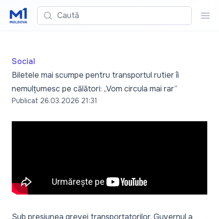
Caută
Cau
Social
Biletele mai scumpe pentru transportul rutier îi
nemulțumesc pe călători: „Vom circula mai rar”
Publicat
26.03.2026 21:31
Sub presiunea grevei transportatorilor, Guvernul a