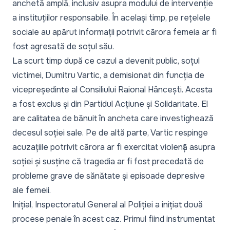
anchetă amplă, inclusiv asupra modului de intervenție
a instituțiilor responsabile. În același timp, pe rețelele
sociale au apărut informații potrivit cărora femeia ar fi
fost agresată de soțul său.
La scurt timp după ce cazul a devenit public, soțul
victimei, Dumitru Vartic, a demisionat din funcția de
vicepreședinte al Consiliului Raional Hâncești. Acesta
a fost exclus și din Partidul Acțiune și Solidaritate. El
are calitatea de bănuit în ancheta care investighează
decesul soției sale. Pe de altă parte, Vartic respinge
acuzațiile potrivit cărora ar fi exercitat violență asupra
soției și susține că tragedia ar fi fost precedată de
probleme grave de sănătate și episoade depresive
ale femeii.
Inițial, Inspectoratul General al Poliției a inițiat două
procese penale în acest caz. Primul fiind instrumentat