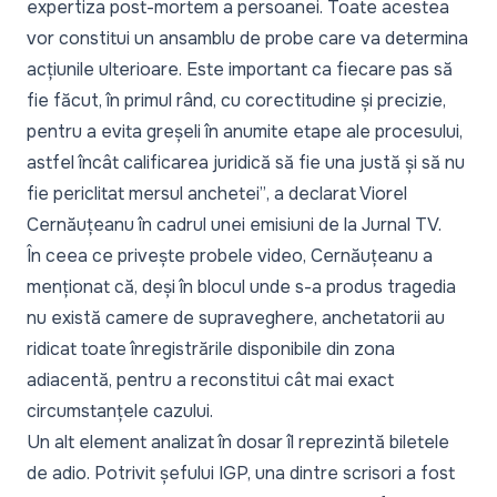
expertiza post-mortem a persoanei. Toate acestea
vor constitui un ansamblu de probe care va determina
acțiunile ulterioare. Este important ca fiecare pas să
fie făcut, în primul rând, cu corectitudine și precizie,
pentru a evita greșeli în anumite etape ale procesului,
astfel încât calificarea juridică să fie una justă și să nu
fie periclitat mersul anchetei”
, a declarat Viorel
Cernăuțeanu în cadrul unei emisiuni de la Jurnal TV.
În ceea ce privește probele video, Cernăuțeanu a
menționat că, deși în blocul unde s-a produs tragedia
nu există camere de supraveghere, anchetatorii au
ridicat toate înregistrările disponibile din zona
adiacentă, pentru a reconstitui cât mai exact
circumstanțele cazului.
Un alt element analizat în dosar îl reprezintă biletele
de adio. Potrivit șefului IGP, una dintre scrisori a fost