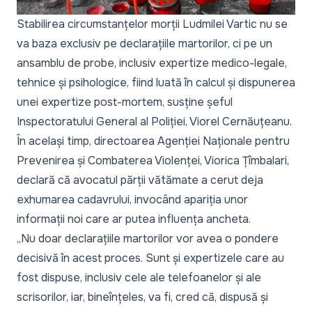
Stabilirea circumstanțelor morții Ludmilei Vartic nu se
va baza exclusiv pe declarațiile martorilor, ci pe un
ansamblu de probe, inclusiv expertize medico-legale,
tehnice și psihologice, fiind luată în calcul și dispunerea
unei expertize post-mortem, susține șeful
Inspectoratului General al Poliției, Viorel Cernăuțeanu.
În același timp, directoarea Agenției Naționale pentru
Prevenirea și Combaterea Violenței, Viorica Țîmbalari,
declară că avocatul părții vătămate a cerut deja
exhumarea cadavrului, invocând apariția unor
informații noi care ar putea influența ancheta.
„Nu doar declarațiile martorilor vor avea o pondere
decisivă în acest proces. Sunt și expertizele care au
fost dispuse, inclusiv cele ale telefoanelor și ale
scrisorilor, iar, bineînțeles, va fi, cred că, dispusă și