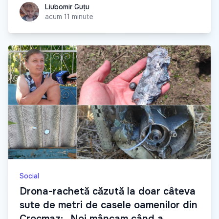
Liubomir Guțu
Liubomir Guțu
acum 11 minute
Social
Drona-rachetă căzută la doar câteva
sute de metri de casele oamenilor din
Crocmaz: „Noi mâncam când a