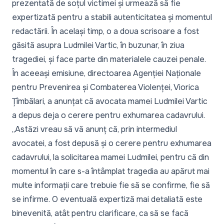
prezentată de soțul victimei și urmează să fie
expertizată pentru a stabili autenticitatea și momentul
redactării. În același timp, o a doua scrisoare a fost
găsită asupra Ludmilei Vartic, în buzunar, în ziua
tragediei, și face parte din materialele cauzei penale.
În aceeași emisiune, directoarea Agenției Naționale
pentru Prevenirea și Combaterea Violenței, Viorica
Țîmbălari, a anunțat că avocata mamei Ludmilei Vartic
a depus deja o cerere pentru exhumarea cadavrului.
„Astăzi vreau să vă anunț că, prin intermediul
avocatei, a fost depusă și o cerere pentru exhumarea
cadavrului, la solicitarea mamei Ludmilei, pentru că din
momentul în care s-a întâmplat tragedia au apărut mai
multe informații care trebuie fie să se confirme, fie să
se infirme. O eventuală expertiză mai detaliată este
binevenită, atât pentru clarificare, ca să se facă