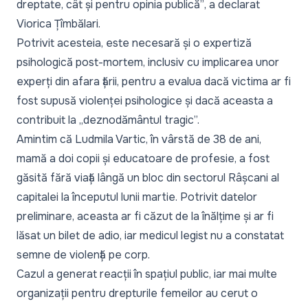
dreptate, cât și pentru opinia publică”
, a declarat
Viorica Țîmbălari.
Potrivit acesteia, este necesară și o expertiză
psihologică post-mortem, inclusiv cu implicarea unor
experți din afara țării, pentru a evalua dacă victima ar fi
fost supusă violenței psihologice și dacă aceasta a
contribuit la „deznodământul tragic”.
Amintim că Ludmila Vartic, în vârstă de 38 de ani,
mamă a doi copii și educatoare de profesie, a fost
găsită fără viață lângă un bloc din sectorul Râșcani al
capitalei la începutul lunii martie. Potrivit datelor
preliminare, aceasta ar fi căzut de la înălțime și ar fi
lăsat un bilet de adio, iar medicul legist nu a constatat
semne de violență pe corp.
Cazul a generat reacții în spațiul public, iar mai multe
organizații pentru drepturile femeilor au cerut o