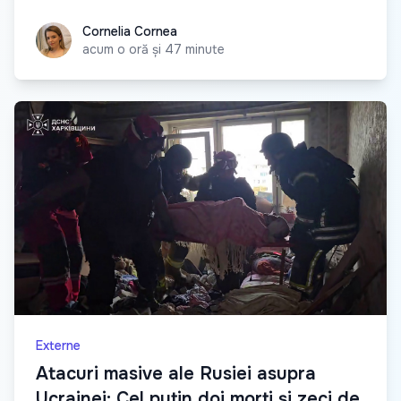
Cornelia Cornea
Cornelia Cornea
acum o oră și 47 minute
Externe
Atacuri masive ale Rusiei asupra
Ucrainei: Cel puțin doi morți și zeci de