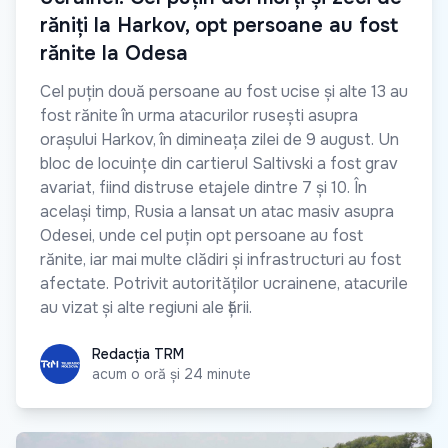
răniți la Harkov, opt persoane au fost
rănite la Odesa
Cel puțin două persoane au fost ucise și alte 13 au
fost rănite în urma atacurilor rusești asupra
orașului Harkov, în dimineața zilei de 9 august. Un
bloc de locuințe din cartierul Saltivski a fost grav
avariat, fiind distruse etajele dintre 7 și 10. În
același timp, Rusia a lansat un atac masiv asupra
Odesei, unde cel puțin opt persoane au fost
rănite, iar mai multe clădiri și infrastructuri au fost
afectate. Potrivit autorităților ucrainene, atacurile
au vizat și alte regiuni ale țării.
Redacția TRM
Redacția TRM
acum o oră și 24 minute