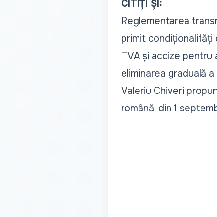
CITIȚI ȘI:
Reglementarea transni
primit condiționalități
TVA și accize pentru 
eliminarea graduală a s
Valeriu Chiveri propun
română, din 1 septem