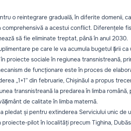
tru o reintegrare graduală, în diferite domenii, ca
comprehensivă a acestui conflict. Diferențele fis
rmează să fie eliminate treptat, până în anul 2030.
uplimentare pe care le va acumula bugetul țării ca
e în proiecte sociale în regiunea transnistreană, pr
mecanism de funcționare este în proces de elabor
derea „1+1” din februarie, Chișinăul a propus trecer
unea transnistreană la predarea în limba română, 
nvățământ de calitate în limba maternă.
a pledat și pentru extinderea Serviciului unic de u
l prin proiecte-pilot în localități precum Tighina, Dub