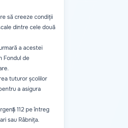
re să creeze condiții
cale dintre cele două
 urmară a acestei
in Fondul de
are.
ea tuturor școlilor
pentru a asigura
rgență 112 pe întreg
ăsari sau Râbnița.