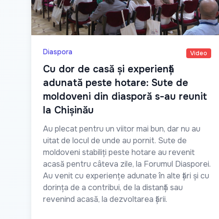
Diaspora
Video
Cu dor de casă și experiență
adunată peste hotare: Sute de
moldoveni din diasporă s-au reunit
la Chișinău
Au plecat pentru un viitor mai bun, dar nu au
uitat de locul de unde au pornit. Sute de
moldoveni stabiliți peste hotare au revenit
acasă pentru câteva zile, la Forumul Diasporei.
Au venit cu experiențe adunate în alte țări și cu
dorința de a contribui, de la distanță sau
revenind acasă, la dezvoltarea țării.