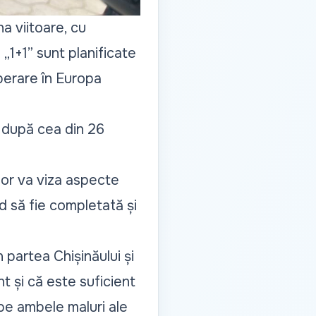
a viitoare, cu
l „1+1” sunt planificate
operare în Europa
, după cea din 26
lor va viza aspecte
d să fie completată și
n partea Chișinăului și
t și că este suficient
pe ambele maluri ale