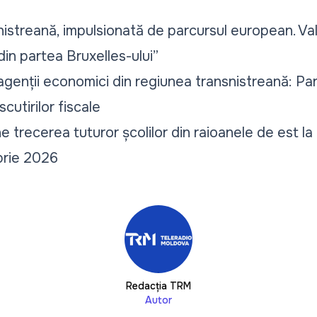
streană, impulsionată de parcursul european. Val
 din partea Bruxelles-ului”
agenții economici din regiunea transnistreană: P
cutirilor fiscale
e trecerea tuturor școlilor din raioanele de est la
brie 2026
Redacția TRM
Autor