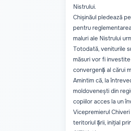
Nistrului.
Chișinăul pledează pen
pentru reglementarea 
maluri ale Nistrului u
Totodată, veniturile s
măsuri vor fi investit
convergență al cărui 
Amintim că, la întreve
moldovenești din regi
copiilor acces la un î
Vicepremierul Chiveri 
teritoriul țării, iniția