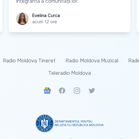
integrantă a comunității lor.
Evelina Curca
Evelina Curca
acum 12 ore
Radio Moldova Tineret
Radio Moldova Muzical
Radi
Teleradio Moldova
Google News
Facebook
Instagram
Twitter