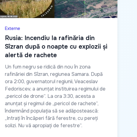
Externe
Rusia: Incendiu la rafinăria din
Sîzran după o noapte cu explozii și
alertă de rachete
Un fum negru se ridică din nou în zona
rafinăriei din Sîzran, regiunea Samara. După
ora 2:00, guvernatorul regiunii, Veaceslav
Fedoriscev, a anunțat instituirea regimului de
„pericol de drone”. La ora 3:30, acesta a
anunțat și regimul de „pericol de rachete”,
îndemnând populația să se adăpostească:
„Intrați în încăperi fără ferestre, cu pereți
solizi. Nu vă apropiați de ferestre”.