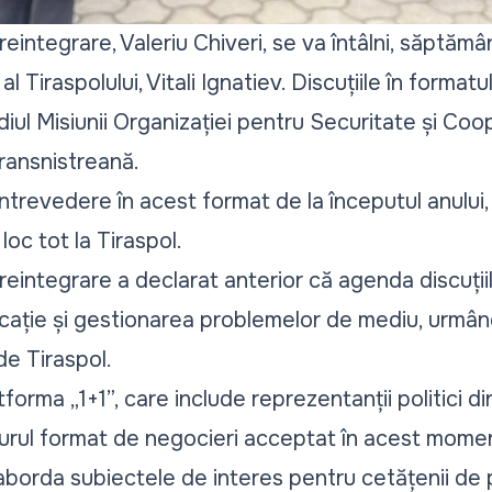
eintegrare, Valeriu Chiveri, se va întâlni, săptămân
l Tiraspolului, Vitali Ignatiev. Discuțiile în formatu
sediul Misiunii Organizației pentru Securitate și Co
ransnistreană.
ntrevedere în acest format de la începutul anului
loc tot la Tiraspol.
reintegrare a declarat anterior că agenda discuții
ucație și gestionarea problemelor de mediu, urmân
e Tiraspol.
latforma „1+1”, care include reprezentanții politici di
gurul format de negocieri acceptat în acest momen
aborda subiectele de interes pentru cetățenii de 