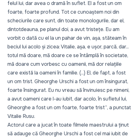
felul lui, dar avea o dramă în suflet. El a fost un om
foarte, foarte profund. Tot ce cunoaștem noi din
scheciurile care sunt, din toate monologurile, dar el,
dintotdeauna, pe planul doi, a avut tristețe. Eu am
vorbit o dată cu el la un pahar de vin, așa, stăteam în
beciul lui acolo și zicea: Vitalie, așa, e ușor, parcă, dar...
totul mă doare, mă doare ce se întâmplă în societate,
mă doare cum vorbesc cu oamenii, mă dor relațiile
care există la oameni în familie. (...) El, de fapt, a fost
un om trist. Gheorghe Urschi a fost un om însingurat,
foarte însingurat. Eu nu vreau să învinuiesc pe nimeni,
a avut oameni care l-au iubit, dar acolo, în sufletul lui,
Gheorghe a fost un om foarte, foarte trist”
, a punctat
Vitalie Rusu.
Actorul care a jucat în toate filmele maestrului a ținut
să adauge că Gheorghe Urschi a fost cel mai iubit de