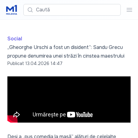
Caută
Cau
Social
„Gheorghe Urschi a fost un disident”: Sandu Grecu
propune denumirea unei străzi în cinstea maestrului
Publicat
13.04.2026 14:47
Deși a „
pus comedia la masă”
alături de celelalte