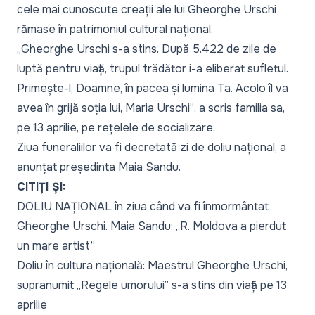
cele mai cunoscute creații ale lui Gheorghe Urschi
rămase în patrimoniul cultural național.
„
Gheorghe Urschi s-a stins. După 5.422 de zile de
luptă pentru viață, trupul trădător i-a eliberat sufletul.
Primește-l, Doamne, în pacea și lumina Ta. Acolo îl va
avea în grijă soția lui, Maria Urschi”
, a scris familia sa,
pe 13 aprilie, pe rețelele de socializare.
Ziua funeraliilor va fi decretată zi de doliu național,
a
anunțat
președinta Maia Sandu.
CITIȚI ȘI:
DOLIU NAȚIONAL în ziua când va fi înmormântat
Gheorghe Urschi. Maia Sandu: „R. Moldova a pierdut
un mare artist”
Doliu în cultura națională: Maestrul Gheorghe Urschi,
supranumit „Regele umorului” s-a stins din viață pe 13
aprilie