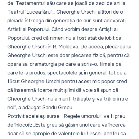
de 'Testamentul' său care se joacă de zeci de ani la
Teatrul 'Luceafărul'... Gheorghe Urschi, alături de o
pleiadă întreagă din generația de aur, sunt adevărați
Artiști ai Poporului. Când vorbim despre Artiști ai
Poporului, cred că nimeni nu a fost atât de iubit ca
Gheorghe Urschi în R. Moldova. De aceea, plecarea lui
Gheorghe Urschi este doar plecarea fizică, pentru că
opera sa, dramaturgia pe care a scris-o, filmele pe
care le-a produs, spectacolele și, în general, tot ce a
făcut Gheorghe Urschi pentru acest mic popor cred
că înseamnă foarte mult și îmi dă voie să spun că
Gheorghe Urschi nu a murit, trăiește și va trăi printre
noi”
, a adăugat Sandu Grecu.
Potrivit aceleiași surse, „
Regele umorului”
va fi greu
de înlocuit:
„Este greu să găsim unul care va încerca
doar să se apropie de valențele lui Urschi, pentru că