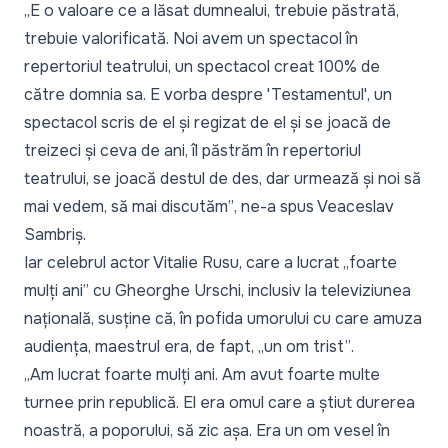
„
E o valoare ce a lăsat dumnealui, trebuie păstrată,
trebuie valorificată. Noi avem un spectacol în
repertoriul teatrului, un spectacol creat 100% de
către domnia sa. E vorba despre 'Testamentul', un
spectacol scris de el și regizat de el și se joacă de
treizeci și ceva de ani, îl păstrăm în repertoriul
teatrului, se joacă destul de des, dar urmează și noi să
mai vedem, să mai discutăm”
, ne-a spus Veaceslav
Sambriș.
Iar celebrul actor Vitalie Rusu, care a lucrat „
foarte
mulți ani”
cu Gheorghe Urschi, inclusiv la televiziunea
națională, susține că, în pofida umorului cu care amuza
audiența, maestrul era, de fapt, „
un om trist”
.
„
Am lucrat foarte mulți ani. Am avut foarte multe
turnee prin republică. El era omul care a știut durerea
noastră, a poporului, să zic așa. Era un om vesel în