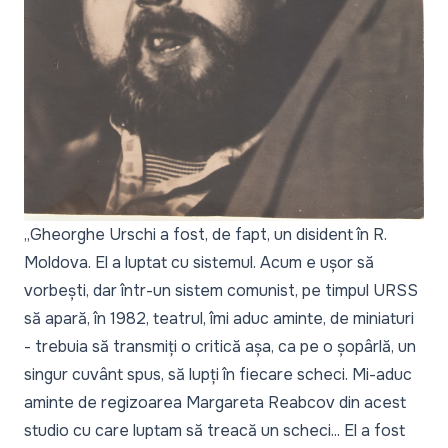
„
Gheorghe Urschi a fost, de fapt, un disident în R.
Moldova. El a luptat cu sistemul. Acum e ușor să
vorbești, dar într-un sistem comunist, pe timpul URSS
să apară, în 1982, teatrul, îmi aduc aminte, de miniaturi
- trebuia să transmiți o critică așa, ca pe o șopârlă, un
singur cuvânt spus, să lupți în fiecare scheci. Mi-aduc
aminte de regizoarea Margareta Reabcov din acest
studio cu care luptam să treacă un scheci... El a fost