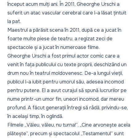
început acum mulți ani. În 2011, Gheorghe Urschi a
suferit un atac vascular cerebral care l-a lăsat țintuit
la pat.
Maestrul a părăsit scena în 2011, după ce a jucat în
foarte multe piese de teatru, a regizat zeci de
spectacole și a jucat în numeroase filme.
Gheorghe Urschi a fost primul actor comic care a
venit în fața publicului cu texte proprii, deschizând un
drum nou în teatrul moldovenesc. De-a lungul vieții,
publicul l-a iubit pentru umorul său, adesea incomod
pentru putere. El a avut curajul să spună lucrurilor pe
nume printr-un umor fin, uneori incomod, dar mereu
profund. A făcut generații întregi să râdă, privindu-se,
în același timp, în oglindă.
Filmele „
Văleu, văleu, nu turna!”
, „
Cine arvonește acela
plătește”
, precum și spectacolul
„Testamentul”
sunt