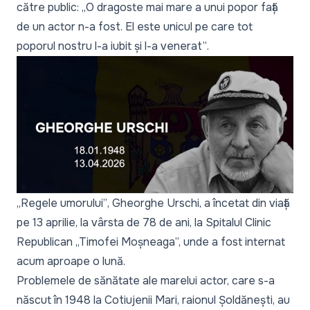
către public: „
O dragoste mai mare a unui popor față
de un actor n-a fost. El este unicul pe care tot
poporul nostru l-a iubit și l-a venerat”
.
„Regele umorului”
, Gheorghe Urschi, a încetat din viață
pe 13 aprilie, la vârsta de 78 de ani, la Spitalul Clinic
Republican „Timofei Moșneaga”, unde a fost internat
acum aproape o lună.
Problemele de sănătate ale marelui actor, care s-a
născut în 1948 la Cotiujenii Mari, raionul Șoldănești, au