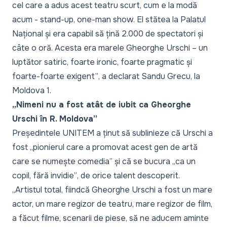
cel care a adus acest teatru scurt, cum e la modă
acum - stand-up, one-man show. El stătea la Palatul
Național și era capabil să țină 2.000 de spectatori și
câte o oră. Acesta era marele Gheorghe Urschi – un
luptător satiric, foarte ironic, foarte pragmatic și
foarte-foarte exigent”
, a declarat Sandu Grecu, la
Moldova 1
.
„Nimeni nu a fost atât de iubit ca Gheorghe
Urschi în R. Moldova”
Președintele UNITEM a ținut să sublinieze că Urschi a
fost „
pionierul care a promovat acest gen de artă
care se numește comedia”
și că se bucura „
ca un
copil, fără invidie”
, de orice talent descoperit.
„
Artistul total, fiindcă Gheorghe Urschi a fost un mare
actor, un mare regizor de teatru, mare regizor de film,
a făcut filme, scenarii de piese, să ne aducem aminte