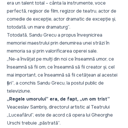
era un talent total – cânta la instrumente, voce
perfectă, regisor de film, regizor de teatru, actor de
comedie de excepție, actor dramatic de excepție și,
totodată, un mare dramaturg”
.
Totodată, Sandu Grecu a propus înveșnicirea
memoriei maestrului prin denumirea unei străzi în
memoria sa și prin valorificarea operei sale.
„
Ne-a învățat pe mulți din noi ce înseamnă umor, ce
înseamnă să fii om, ce înseamnă să fii creator și, cel
mai important, ce înseamnă să fii cetățean al acestei
țări”
, a conchis Sandu Grecu, la postul public de
televiziune.
„Regele umorului” era, de fapt, „un om trist”
Veaceslav Sambriș, directorul artistic al Teatrului
„Luceafărul”, este de acord că opera lui Gheorghe
Urschi trebuie „
păstrată”
.