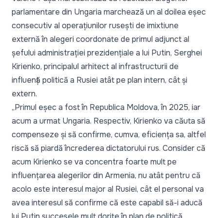
parlamentare din Ungaria marchează un al doilea eșec
consecutiv al operațiunilor rusești de imixtiune
externă în alegeri coordonate de primul adjunct al
șefului administrației prezidențiale a lui Putin, Serghei
Kirienko, principalul arhitect al infrastructurii de
influență politică a Rusiei atât pe plan intern, cât și
extern.
„Primul eșec a fost în Republica Moldova, în 2025, iar
acum a urmat Ungaria. Respectiv, Kirienko va căuta să
compenseze și să confirme, cumva, eficiența sa, altfel
riscă să piardă încrederea dictatorului rus. Consider că
acum Kirienko se va concentra foarte mult pe
influențarea alegerilor din Armenia, nu atât pentru că
acolo este interesul major al Rusiei, cât el personal va
avea interesul să confirme că este capabil să-i aducă
lui Putin succesele mult dorite în plan de politică