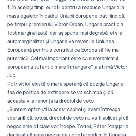
fi, în același timp, eurofil pentru a readuce Ungaria la
masa egalelor în cadrul Uniunii Europene, dat fiind că.
pe timpul premierului Victor Orbán, Ungaria practic a
fost marginalizată, dar aș spune, mai degrabă, el s-a
automarginalizat și Ungaria va reveni la Uniunea
Europeană pentru a contribui ca Europa să fie mai
puternică. Cel mai important este că suveranismul
european a suferit o mare înfrângere
”, a afirmă Victor
Juc.
Potrivit lui, există o mare speranță că poziția Ungariei
față de politica de extindere se va schimba și că
aceasta v-a renunța la dreptul de veto.
„Suntem optimiști la acest capitol și avem întreaga
speranță că, totuși, dreptul de veto nu va fi aplicat și că
negocierile oficiale vor începe. Totuși, Péter Magyar a
declarat că este nevoie de un referendum în Ungaria