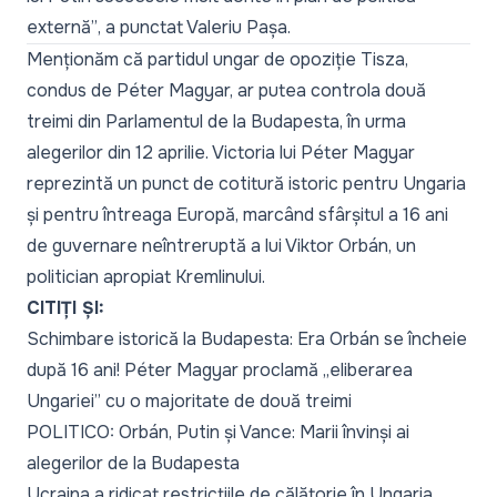
externă”
, a punctat Valeriu Pașa.
Menționăm că partidul ungar de opoziție Tisza,
condus de Péter Magyar, ar putea controla două
treimi din Parlamentul de la Budapesta, în urma
alegerilor din 12 aprilie. Victoria lui Péter Magyar
reprezintă un punct de cotitură istoric pentru Ungaria
și pentru întreaga Europă, marcând sfârșitul a 16 ani
de guvernare neîntreruptă a lui Viktor Orbán, un
politician apropiat Kremlinului.
CITIȚI ȘI:
Schimbare istorică la Budapesta: Era Orbán se încheie
după 16 ani! Péter Magyar proclamă „eliberarea
Ungariei” cu o majoritate de două treimi
POLITICO: Orbán, Putin și Vance: Marii învinși ai
alegerilor de la Budapesta
Ucraina a ridicat restricțiile de călătorie în Ungaria