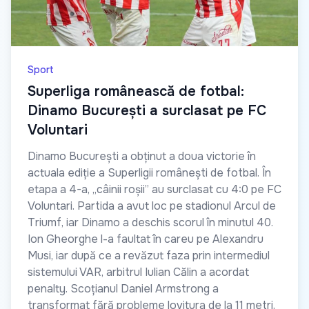
Sport
Superliga românească de fotbal:
Dinamo București a surclasat pe FC
Voluntari
Dinamo București a obținut a doua victorie în
actuala ediție a Superligii românești de fotbal. În
etapa a 4-a, „câinii roșii” au surclasat cu 4:0 pe FC
Voluntari. Partida a avut loc pe stadionul Arcul de
Triumf, iar Dinamo a deschis scorul în minutul 40.
Ion Gheorghe l-a faultat în careu pe Alexandru
Musi, iar după ce a revăzut faza prin intermediul
sistemului VAR, arbitrul Iulian Călin a acordat
penalty. Scoțianul Daniel Armstrong a
transformat fără probleme lovitura de la 11 metri.