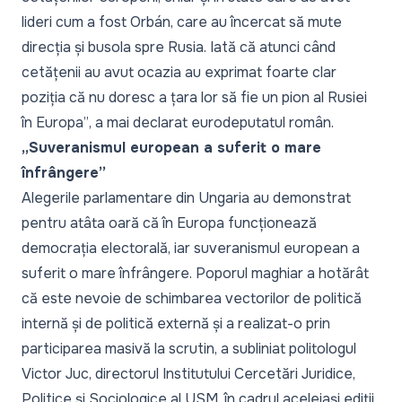
lideri cum a fost Orbán, care au încercat să mute
direcția și busola spre Rusia. Iată că atunci când
cetățenii au avut ocazia au exprimat foarte clar
poziția că nu doresc a țara lor să fie un pion al Rusiei
în Europa”
, a mai declarat eurodeputatul român.
„Suveranismul european a suferit o mare
înfrângere”
Alegerile parlamentare din Ungaria au demonstrat
pentru atâta oară că în Europa funcționează
democrația electorală, iar suveranismul european a
suferit o mare înfrângere. Poporul maghiar a hotărât
că este nevoie de schimbarea vectorilor de politică
internă și de politică externă și a realizat-o prin
participarea masivă la scrutin, a subliniat politologul
Victor Juc, directorul Institutului Cercetări Juridice,
Politice și Sociologice al USM, în cadrul aceleiași ediții