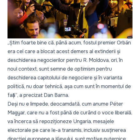
„Știm foarte bine că, până acum, fostul premier Orbán
era cel care a blocat acest demers al extinderii și
deschiderea negocierilor pentru R. Moldova, ori, în
noul context, sunt semne de optimism pentru
deschiderea capitolului de negociere și în varianta
politică, nu doar tehnică, așa cum sunt în momentul de
față”
, a precizat Dan Barna.
Deși nu e limpede, deocamdată, cum anume Péter
Magyar, care nu a fost până de curând o voce liberală,
va încerca să repoziționeze Ungaria, mesajele
electorale pe care le-a transmis, inclusiv susținerea
direcției europene a Kievului, sunt motive puternice