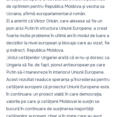
de optimism pentru Republica Moldova și vecina sa
Ucraina, afirmă europarlamentarul român.
El a amintit că Viktor Orbán, care alesese să fie un
pion al lui Putin în structura Uniunii Europene, a creat
foarte multe probleme în ultimii ani în modul de luare a
deciziilor la nivel european și blocaje care au vizat, fie
și indirect, Republica Moldova.
„Votul cetățenilor Ungariei arată că ei nu-și doresc ca
Ungaria să fie, de fapt, pionul antieuropean pe care
Putin să-l manevreze în interiorul Uniunii Europene.
Acest rezultat readuce speranța și încrederea pentru
cetățenii europeni că proiectul Uniunii Europene este,
în continuare, un proiect viabil, în care democrația,
valorile pe care și cetățenii Moldovei le susțin se
bucură în continuare de susținerea majorității
cetățenilor europeni, chiar și în state care au avut