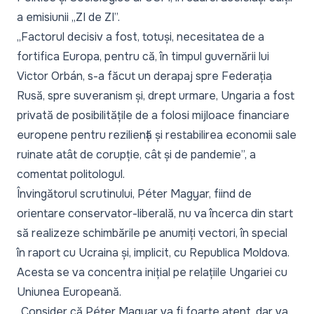
a emisiunii „ZI de ZI”.
„Factorul decisiv a fost, totuși, necesitatea de a
fortifica Europa, pentru că, în timpul guvernării lui
Victor Orbán, s-a făcut un derapaj spre Federația
Rusă, spre suveranism și, drept urmare, Ungaria a fost
privată de posibilitățile de a folosi mijloace financiare
europene pentru reziliență și restabilirea economii sale
ruinate atât de corupție, cât și de pandemie
”, a
comentat politologul.
Învingătorul scrutinului, Péter Magyar, fiind de
orientare conservator-liberală, nu va încerca din start
să realizeze schimbările pe anumiți vectori, în special
în raport cu Ucraina și, implicit, cu Republica Moldova.
Acesta se va concentra inițial pe relațiile Ungariei cu
Uniunea Europeană.
„Consider că Péter Magyar va fi foarte atent, dar va