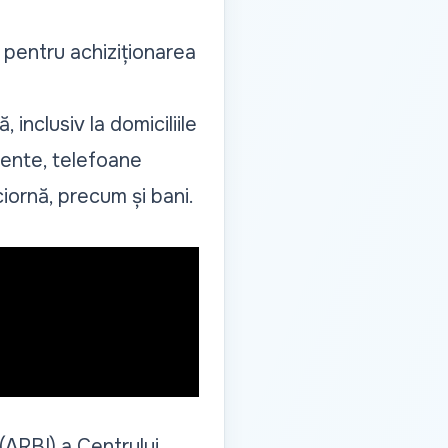
ați pentru achiziționarea
 inclusiv la domiciliile
mente, telefoane
ciornă, precum și bani.
(ARBI) a Centrului