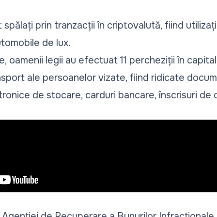
.
st spălați prin tranzacții în criptovalută, fiind utiliz
utomobile de lux.
 oamenii legii au efectuat 11 percheziții în capitală,
ansport ale persoanelor vizate, fiind ridicate docu
tronice de stocare, carduri bancare, înscrisuri de 
 Agenției de Recuperare a Bunurilor Infracționale 