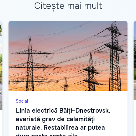
Citește mai mult
Social
Linia electrică Bălți–Dnestrovsk,
avariată grav de calamități
naturale. Restabilirea ar putea