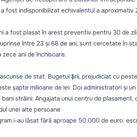
 a fost indisponibilizat echivalentul a aproximativ 
 a fost plasat în arest preventiv pentru 30 de zile
prinse între 23 și 68 de ani, sunt cercetate în sta
a zece ani de închisoare.
, ascunse de stat: Bugetul țării, prejudiciat cu pes
ste șapte milioane de lei: Doi administratori și u
 bani străini: Angajata unui centru de plasament
rdul unei alte persoane
gram i-au lăsat fără aproape 50.000 de euro: escro