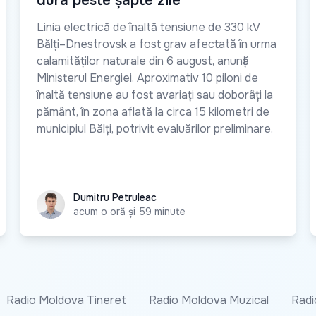
dura peste șapte zile
Linia electrică de înaltă tensiune de 330 kV
Bălți–Dnestrovsk a fost grav afectată în urma
calamităților naturale din 6 august, anunță
Ministerul Energiei. Aproximativ 10 piloni de
înaltă tensiune au fost avariați sau doborâți la
pământ, în zona aflată la circa 15 kilometri de
municipiul Bălți, potrivit evaluărilor preliminare.
Dumitru Petruleac
Dumitru Petruleac
acum o oră și 59 minute
Radio Moldova Tineret
Radio Moldova Muzical
Radi