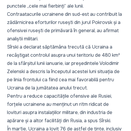
punctele „cele mai fierbinți” ale lunii.
Contraatacurile ucrainene din sud-est au contribuit la
zădărnicirea eforturilor rusești din jurul Pokrovsk și a
ofensivei rusești de primăvară în general, au afirmat
analiștii militari.
Sîrski a declarat săptămâna trecută că Ucraina a
recâștigat controlul asupra unui teritoriu de 480 km²
de la sfârșitul lunii ianuarie, iar președintele Volodimir
Zelenski a descris la începutul acestei luni situația de
pe linia frontului ca fiind cea mai favorabilă pentru
Ucraina de la jumătatea anului trecut.
Pentru a reduce capacitățile ofensive ale Rusiei,
forțele ucrainene au menținut un ritm ridicat de
lovituri asupra instalațiilor militare, din industria de
apărare și a altor facilități din Rusia, a spus Sîrski.
În martie, Ucraina a lovit 76 de astfel de ținte, inclusiv