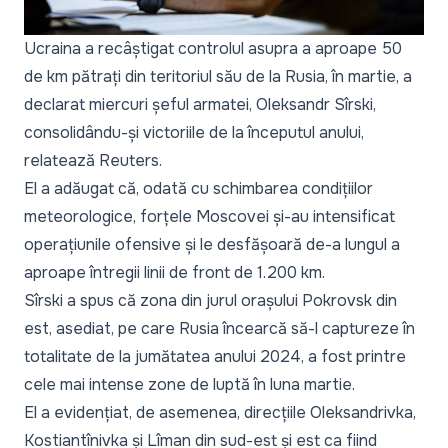
Ucraina a recâștigat controlul asupra a aproape 50
de km pătrați din teritoriul său de la Rusia, în martie, a
declarat miercuri șeful armatei, Oleksandr Sîrski,
consolidându-și victoriile de la începutul anului,
relatează Reuters.
El a adăugat că, odată cu schimbarea condițiilor
meteorologice, forțele Moscovei și-au intensificat
operațiunile ofensive și le desfășoară de-a lungul a
aproape întregii linii de front de 1.200 km.
Sîrski a spus că zona din jurul orașului Pokrovsk din
est, asediat, pe care Rusia încearcă să-l captureze în
totalitate de la jumătatea anului 2024, a fost printre
cele mai intense zone de luptă în luna martie.
El a evidențiat, de asemenea, direcțiile Oleksandrivka,
Kostiantînivka și Lîman din sud-est și est ca fiind