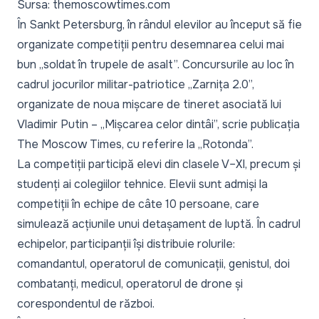
Sursa: themoscowtimes.com
În Sankt Petersburg, în rândul elevilor au început să fie
organizate competiții pentru desemnarea celui mai
bun „soldat în trupele de asalt”. Concursurile au loc în
cadrul jocurilor militar-patriotice „Zarnița 2.0”,
organizate de noua mișcare de tineret asociată lui
Vladimir Putin – „Mișcarea celor dintâi”, scrie publicația
The Moscow Times
, cu referire la „Rotonda”.
La competiții participă elevi din clasele V–XI, precum și
studenți ai colegiilor tehnice. Elevii sunt admiși la
competiții în echipe de câte 10 persoane, care
simulează acțiunile unui detașament de luptă. În cadrul
echipelor, participanții își distribuie rolurile:
comandantul, operatorul de comunicații, genistul, doi
combatanți, medicul, operatorul de drone și
corespondentul de război.