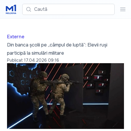
Caută
Cau
Externe
Din banca școlii pe „câmpul de luptă”: Elevii ruși
participă la simulări militare
Publicat
17.04.2026 09:16