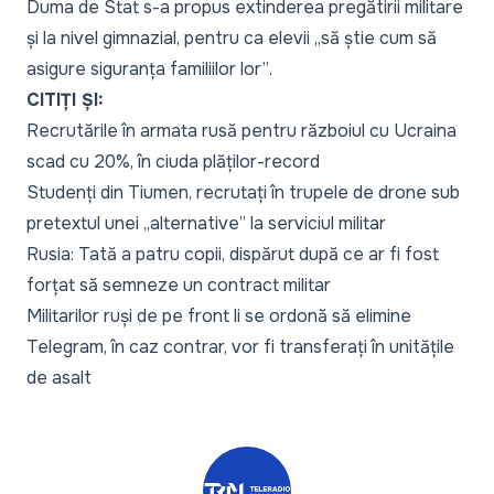
Duma de Stat s-a propus extinderea pregătirii militare
și la nivel gimnazial, pentru ca elevii
„să știe cum să
asigure siguranța familiilor lor”
.
CITIȚI ȘI:
Recrutările în armata rusă pentru războiul cu Ucraina
scad cu 20%, în ciuda plăților-record
Studenți din Tiumen, recrutați în trupele de drone sub
pretextul unei „alternative” la serviciul militar
Rusia: Tată a patru copii, dispărut după ce ar fi fost
forțat să semneze un contract militar
Militarilor ruși de pe front li se ordonă să elimine
Telegram, în caz contrar, vor fi transferați în unitățile
de asalt