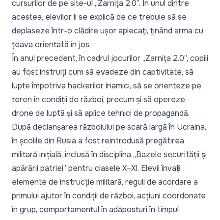
cursurilor de pe site-ul „Zarnița 2.0”. În unul dintre
acestea, elevilor li se explică de ce trebuie să se
deplaseze într-o clădire ușor aplecați, ținând arma cu
țeava orientată în jos.
În anul precedent, în cadrul jocurilor „Zarnița 2.0”, copiii
au fost instruiți cum să evadeze din captivitate, să
lupte împotriva hackerilor inamici, să se orienteze pe
teren în condiții de război, precum și să opereze
drone de luptă și să aplice tehnici de propagandă.
După declanșarea războiului pe scară largă în Ucraina,
în școlile din Rusia a fost reintrodusă pregătirea
militară inițială, inclusă în disciplina
„Bazele securității și
apărării patriei”
pentru clasele X–XI. Elevii învață
elemente de instrucție militară, reguli de acordare a
primului ajutor în condiții de război, acțiuni coordonate
în grup, comportamentul în adăposturi în timpul