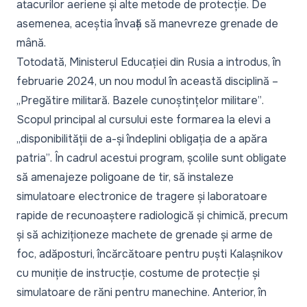
atacurilor aeriene și alte metode de protecție. De
asemenea, aceștia învață să manevreze grenade de
mână.
Totodată, Ministerul Educației din Rusia a introdus, în
februarie 2024, un nou modul în această disciplină –
„Pregătire militară. Bazele cunoștințelor militare”
.
Scopul principal al cursului este formarea la elevi a
„disponibilității de a-și îndeplini obligația de a apăra
patria”
. În cadrul acestui program, școlile sunt obligate
să amenajeze poligoane de tir, să instaleze
simulatoare electronice de tragere și laboratoare
rapide de recunoaștere radiologică și chimică, precum
și să achiziționeze machete de grenade și arme de
foc, adăposturi, încărcătoare pentru puști Kalașnikov
cu muniție de instrucție, costume de protecție și
simulatoare de răni pentru manechine. Anterior, în