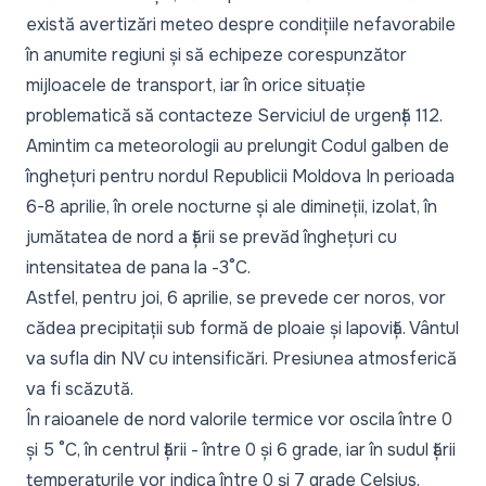
există avertizări meteo despre condițiile nefavorabile
în anumite regiuni și să echipeze corespunzător
mijloacele de transport, iar în orice situație
problematică să contacteze Serviciul de urgență 112.
Amintim ca meteorologii au prelungit Codul galben de
înghețuri pentru nordul Republicii Moldova In perioada
6-8 aprilie, în orele nocturne și ale dimineții, izolat, în
jumătatea de nord a țării se prevăd înghețuri cu
intensitatea de pana la -3°C.
Astfel, pentru joi, 6 aprilie, se prevede cer noros, vor
cădea precipitații sub formă de ploaie și lapoviță. Vântul
va sufla din NV cu intensificări. Presiunea atmosferică
va fi scăzută.
În raioanele de nord valorile termice vor oscila între 0
și 5 °C, în centrul țării - între 0 și 6 grade, iar în sudul țării
temperaturile vor indica între 0 și 7 grade Celsius.