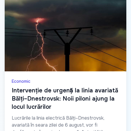
Economic
Intervenție de urgență la linia avariată
Bălți–Dnestrovsk: Noii piloni ajung la
locul lucrărilor
Lucrările la linia electrică Bălți–Dnestrovsk,
avariată în seara zilei de 6 august, vor fi