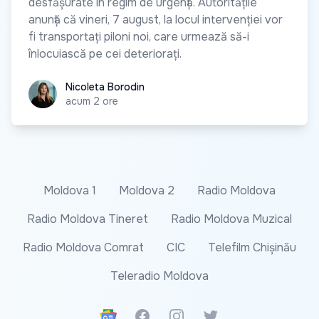
desfășurate în regim de urgență. Autoritățile
anunță că vineri, 7 august, la locul intervenției vor
fi transportați piloni noi, care urmează să-i
înlocuiască pe cei deteriorați.
Nicoleta Borodin
Nicoleta Borodin
acum 2 ore
Moldova 1
Moldova 2
Radio Moldova
Radio Moldova Tineret
Radio Moldova Muzical
Radio Moldova Comrat
CIC
Telefilm Chișinău
Teleradio Moldova
Google News
Facebook
Instagram
Twitter