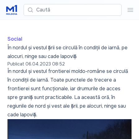
Caută
Cau
Social
În nordul și vestul țării se circulă în condiții de iarnă, pe
alocuri, ninge sau cade lapoviță
Publicat
06.04.2023 08:52
În nordul și vestul frontierei moldo-române se circulă
în condiții de iarnă. Toate punctele de trecere a
frontierei sunt funcționale, iar drumurile de acces
spre graniță sunt practicabile. La această oră, în
regiunile de nord și vest ale țării, pe alocuri, ninge sau
cade lapoviță.