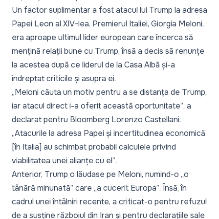
Un factor suplimentar a fost atacul lui Trump la adresa
Papei Leon al XIV-lea. Premierul Italiei, Giorgia Meloni,
era aproape ultimul lider european care încerca să
mențină relații bune cu Trump, însă a decis să renunțe
la acestea după ce liderul de la Casa Albă și-a
îndreptat criticile și asupra ei.
„Meloni căuta un motiv pentru a se distanța de Trump,
iar atacul direct i-a oferit această oportunitate”
, a
declarat pentru Bloomberg Lorenzo Castellani.
„Atacurile la adresa Papei și incertitudinea economică
[în Italia] au schimbat probabil calculele privind
viabilitatea unei alianțe cu el”
.
Anterior, Trump o lăudase pe Meloni, numind-o
„o
tânără minunată”
care
„a cucerit Europa”
. Însă, în
cadrul unei întâlniri recente, a criticat-o pentru refuzul
de a susține războiul din Iran și pentru declarațiile sale