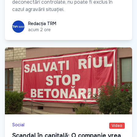
deconectări controlate, nu poate fi exclus în
cazul agravării situației.
Redacția TRM
Redacția TRM
acum 2 ore
Social
Video
Scandal în capitală: O companie vrea