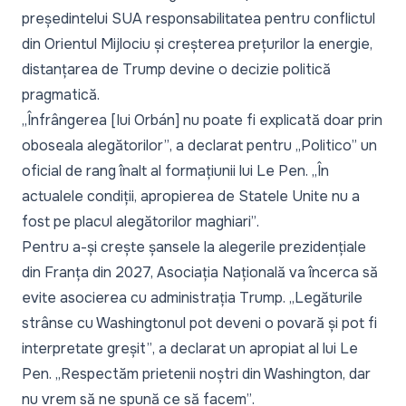
președintelui SUA responsabilitatea pentru conflictul
din Orientul Mijlociu și creșterea prețurilor la energie,
distanțarea de Trump devine o decizie politică
pragmatică.
„Înfrângerea [lui Orbán] nu poate fi explicată doar prin
oboseala alegătorilor”
, a declarat pentru „Politico” un
oficial de rang înalt al formațiunii lui Le Pen.
„În
actualele condiții, apropierea de Statele Unite nu a
fost pe placul alegătorilor maghiari”
.
Pentru a-și crește șansele la alegerile prezidențiale
din Franța din 2027, Asociația Națională va încerca să
evite asocierea cu administrația Trump.
„Legăturile
strânse cu Washingtonul pot deveni o povară și pot fi
interpretate greșit”
, a declarat un apropiat al lui Le
Pen.
„Respectăm prietenii noștri din Washington, dar
nu vrem să ne spună ce să facem”
.