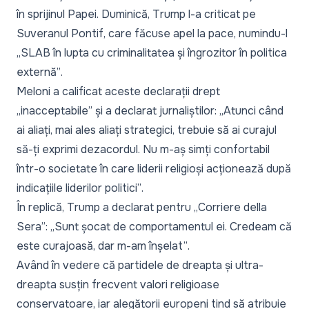
în sprijinul Papei. Duminică, Trump l-a criticat pe
Suveranul Pontif, care făcuse apel la pace, numindu-l
„SLAB în lupta cu criminalitatea și îngrozitor în politica
externă”
.
Meloni a calificat aceste declarații drept
„inacceptabile”
și a declarat jurnaliștilor:
„Atunci când
ai aliați, mai ales aliați strategici, trebuie să ai curajul
să-ți exprimi dezacordul. Nu m-aș simți confortabil
într-o societate în care liderii religioși acționează după
indicațiile liderilor politici”
.
În replică, Trump a declarat pentru „Corriere della
Sera”:
„Sunt șocat de comportamentul ei. Credeam că
este curajoasă, dar m-am înșelat”
.
Având în vedere că partidele de dreapta și ultra-
dreapta susțin frecvent valori religioase
conservatoare, iar alegătorii europeni tind să atribuie