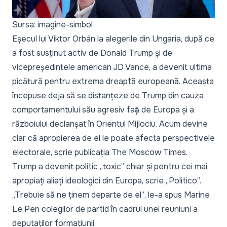
Sursa: imagine-simbol
Eșecul lui Viktor Orbán la alegerile din Ungaria, după ce
a fost susținut activ de Donald Trump și de
vicepreședintele american JD Vance, a devenit ultima
picătură pentru extrema dreaptă europeană. Aceasta
începuse deja să se distanțeze de Trump din cauza
comportamentului său agresiv față de Europa și a
războiului declanșat în Orientul Mijlociu. Acum devine
clar că apropierea de el le poate afecta perspectivele
electorale, scrie publicația
The Moscow Times
.
Trump a devenit politic
„toxic”
chiar și pentru cei mai
apropiați aliați ideologici din Europa, scrie „Politico”.
„Trebuie să ne ținem departe de el”
, le-a spus Marine
Le Pen colegilor de partid în cadrul unei reuniuni a
deputaților formațiunii.