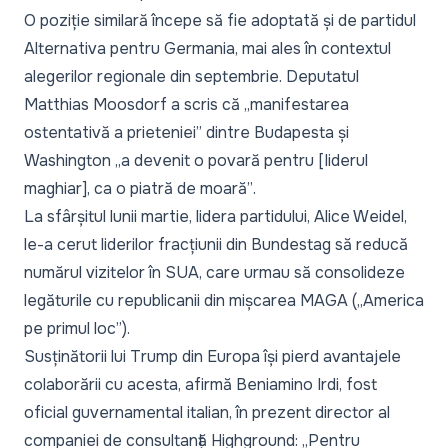
O poziție similară începe să fie adoptată și de partidul
Alternativa pentru Germania, mai ales în contextul
alegerilor regionale din septembrie. Deputatul
Matthias Moosdorf a scris că
„manifestarea
ostentativă a prieteniei”
dintre Budapesta și
Washington
„a devenit o povară pentru [liderul
maghiar], ca o piatră de moară”
.
La sfârșitul lunii martie, lidera partidului, Alice Weidel,
le-a cerut liderilor fracțiunii din Bundestag să reducă
numărul vizitelor în SUA, care urmau să consolideze
legăturile cu republicanii din mișcarea MAGA („America
pe primul loc”).
Susținătorii lui Trump din Europa își pierd avantajele
colaborării cu acesta, afirmă Beniamino Irdi, fost
oficial guvernamental italian, în prezent director al
companiei de consultanță Highground:
„Pentru