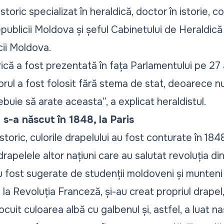
storic specializat în heraldică, doctor în istorie, 
epublicii Moldova și șeful Cabinetului de Heraldică
cii Moldova.
ică a fost prezentată în fața Parlamentului pe 27 
orul a fost folosit fără stema de stat, deoarece nu
ebuie să arate aceasta
”, a explicat heraldistul.
 s-a născut în 1848, la Paris
toric, culorile drapelului au fost conturate în 1848
 drapelele altor națiuni care au salutat revoluția din
 au fost sugerate de studenții moldoveni și munteni
la Revoluția Franceză, și-au creat propriul drapel, 
ocuit culoarea albă cu galbenul și, astfel, a luat n