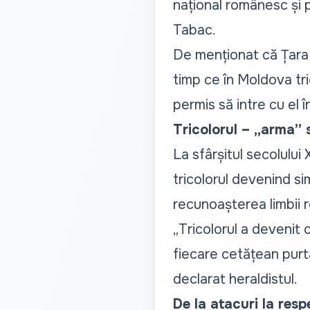
național românesc și 
Tabac.
De menționat că Țara 
timp ce în Moldova tri
permis să intre cu el în
Tricolorul – „arma” 
La sfârșitul secolului
tricolorul devenind sim
recunoașterea limbii r
„
Tricolorul a devenit 
fiecare cetățean purta
declarat heraldistul.
De la atacuri la resp