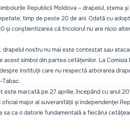
simbolurile Republicii Moldova – drapelul, stema și
epetate, timp de peste 20 de ani. Odată cu adopta
0 și conștientizarea că tricolorul nu are nicio alter
i, drapelul nostru nu mai este contestat sau atac
de acest simbol din partea cetățenilor. La Comisia
 despre instituții care nu respectă arborarea drape
ș-Tabac.
at este marcată pe 27 aprilie, începând cu anul 2
 oficial major al suveranității și independenței Re
sa ca o datorie fundamentală a fiecărui cetățea