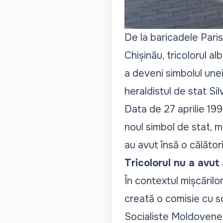
De la baricadele Paris
Chișinău, tricolorul a
a deveni simbolul unei
heraldistul de stat Si
Data de 27 aprilie 19
noul simbol de stat, 
au avut însă o călător
Tricolorul nu a avut 
În contextul mișcărilor
creată o comisie cu sc
Socialiste Moldoveneșt