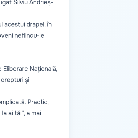
ugat Silviu Andrieș-
acestui drapel, în
oveni nefiindu-le
e Eliberare Națională,
drepturi și
mplicată. Practic,
a ai tăi
”, a mai