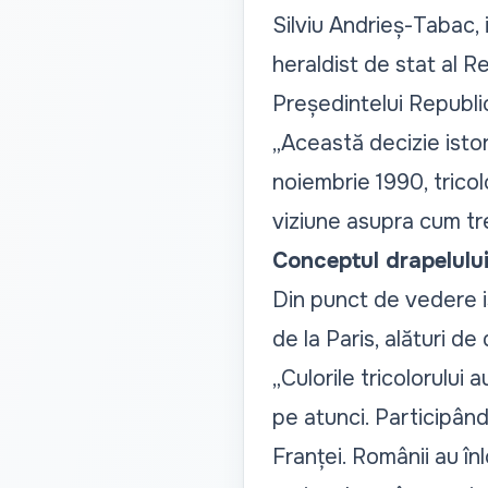
Silviu Andrieș-Tabac, i
heraldist de stat al R
Președintelui Republi
„
Această decizie istor
noiembrie 1990, tricol
viziune asupra cum tr
Conceptul drapelului
Din punct de vedere is
de la Paris, alături de
„
Culorile tricolorului
pe atunci. Participând 
Franței. Românii au înl