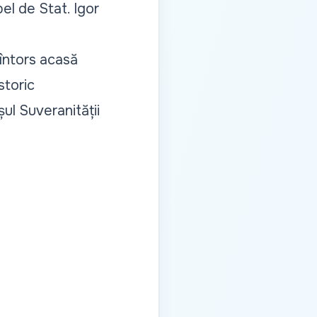
el de Stat. Igor
a întors acasă
storic
șul Suveranității