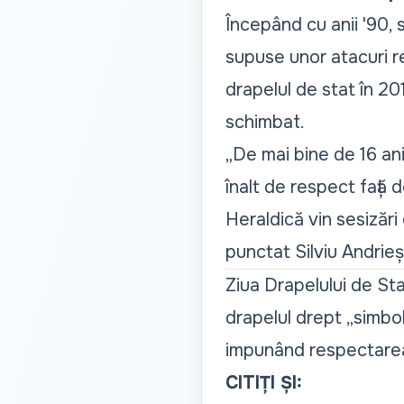
Începând cu anii '90, 
supuse unor atacuri r
drapelul de stat în 201
schimbat.
„
De mai bine de 16 an
înalt de respect față 
Heraldică vin sesizări
punctat Silviu Andrie
Ziua Drapelului de St
drapelul drept
„simbol
impunând respectarea 
CITIȚI ȘI: