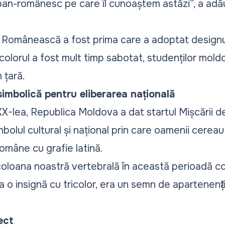
pan-românesc pe care îl cunoaștem astăzi
”, a adă
Românească a fost prima care a adoptat designul 
colorul a fost mult timp sabotat, studenților mold
 țară.
simbolică pentru eliberarea națională
 XX-lea, Republica Moldova a dat startul Mișcării d
bolul cultural și național prin care oamenii cereau 
omâne cu grafie latină.
coloana noastră vertebrală în această perioadă co
 o insignă cu tricolor, era un semn de apartenență l
ect