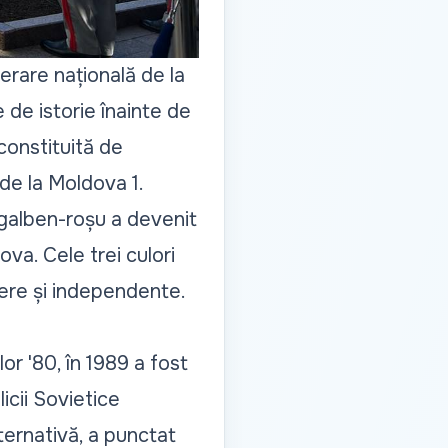
berare națională de la
 de istorie înainte de
constituită de
de la Moldova 1
.
-galben-roșu a devenit
va. Cele trei culori
ibere și independente.
lor '80, în 1989 a fost
icii Sovietice
ternativă, a punctat