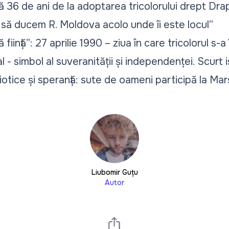
36 de ani de la adoptarea tricolorului drept Drap
să ducem R. Moldova acolo unde îi este locul”
ă ființă”: 27 aprilie 1990 – ziua în care tricolorul s-
l - simbol al suveranității și independenței. Scurt i
iotice și speranță: sute de oameni participă la Mar
Liubomir Guțu
Autor