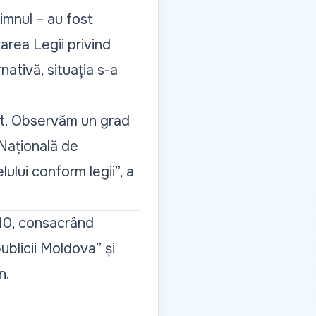
 imnul – au fost
rea Legii privind
nativă, situația s-a
at. Observăm un grad
 Națională de
lului conform legii
”, a
010, consacrând
publicii Moldova
” și
n.