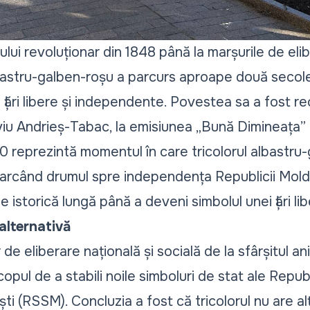
ului revoluționar din 1848 până la marșurile de eli
lbastru-galben-roșu a parcurs aproape două secole
 țări libere și independente. Povestea sa a fost re
lviu Andrieș-Tabac, la
emisiunea „Bună Dimineața” 
90 reprezintă momentul în care tricolorul albastru
marcând drumul spre independența Republicii Moldo
ie istorică lungă până a deveni simbolul unei țări l
alternativă
 de eliberare națională și socială de la sfârșitul ani
opul de a stabili noile simboluri de stat ale Republ
i (RSSM). Concluzia a fost că tricolorul nu are al