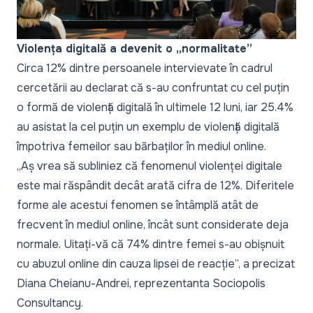
Violența digitală a devenit o „normalitate”
Circa 12% dintre persoanele intervievate în cadrul
cercetării au declarat că s-au confruntat cu cel puțin
o formă de violență digitală în ultimele 12 luni, iar 25.4%
au asistat la cel puțin un exemplu de violență digitală
împotriva femeilor sau bărbaților în mediul online.
„
Aș vrea să subliniez că fenomenul violenței digitale
este mai răspândit decât arată cifra de 12%. Diferitele
forme ale acestui fenomen se întâmplă atât de
frecvent în mediul online, încât sunt considerate deja
normale. Uitați-vă că 74% dintre femei s-au obișnuit
cu abuzul online din cauza lipsei de reacție
”, a precizat
Diana Cheianu-Andrei, reprezentanta Sociopolis
Consultancy.