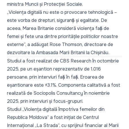
ministra Muncii și Protecției Sociale.
„
Violența digitală nu este o provocare tehnologică –
este vorba de drepturi, siguranță și egalitate. De
aceea, Marea Britanie consideră violența față de
femei și fete una dintre prioritățile politicilor noastre
externe
”, a adăugat Rose Thomson, directoare de
dezvoltare la Ambasada Marii Britanii la Chișinău.
Studiul a fost realizat de CBS Research în octombrie
2025, pe un eșantion reprezentativ de 1.016
persoane, prin interviuri față în față. Eroarea de
eșantionare este ±3.1%. Componenta calitativă a fost
realizată de Sociopolis Consultancy în noiembrie
2025, prin interviuri și focus-grupuri.
Studiul
„Violența digitală împotriva femeilor din
Republica Moldova
” a fost inițiat de Centrul
Internațional „La Strada”, cu sprijinul financiar al Marii