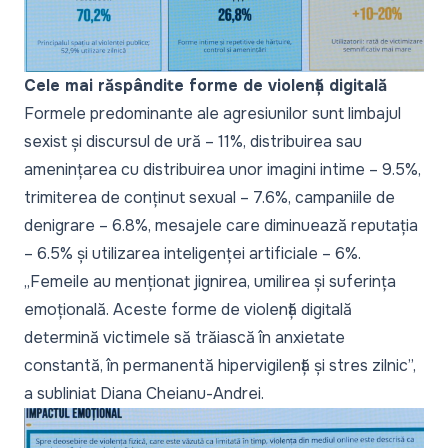
Cele mai răspândite forme de violență digitală
Formele predominante ale agresiunilor sunt limbajul
sexist și discursul de ură – 11%, distribuirea sau
amenințarea cu distribuirea unor imagini intime – 9.5%,
trimiterea de conținut sexual – 7.6%, campaniile de
denigrare – 6.8%, mesajele care diminuează reputația
– 6.5% și utilizarea inteligenței artificiale – 6%.
„
Femeile au menționat jignirea, umilirea și suferința
emoțională. Aceste forme de violență digitală
determină victimele să trăiască în anxietate
constantă, în permanentă hipervigilență și stres zilnic
”,
a subliniat Diana Cheianu-Andrei.