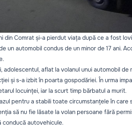
 din Comrat și-a pierdut viața după ce a fost lovi
de un automobil condus de un minor de 17 ani. Acc
e.
i, adolescentul, aflat la volanul unui automobil de 
ției și s-a izbit în poarta gospodăriei. În urma impa
arul locuinței, iar la scurt timp bărbatul a murit.
cazul pentru a stabili toate circumstanțele în care
enția să nu fie lăsate la volan persoane fără perm
să conducă autovehicule.