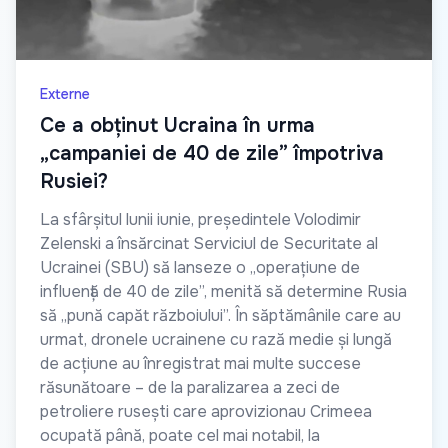
Externe
Ce a obținut Ucraina în urma
„campaniei de 40 de zile” împotriva
Rusiei?
La sfârșitul lunii iunie, președintele Volodimir
Zelenski a însărcinat Serviciul de Securitate al
Ucrainei (SBU) să lanseze o „operațiune de
influență de 40 de zile”, menită să determine Rusia
să „pună capăt războiului”. În săptămânile care au
urmat, dronele ucrainene cu rază medie și lungă
de acțiune au înregistrat mai multe succese
răsunătoare – de la paralizarea a zeci de
petroliere rusești care aprovizionau Crimeea
ocupată până, poate cel mai notabil, la