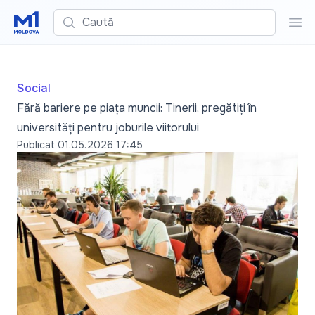
Caută
Cau
Social
Fără bariere pe piața muncii: Tinerii, pregătiți în
universități pentru joburile viitorului
Publicat
01.05.2026 17:45