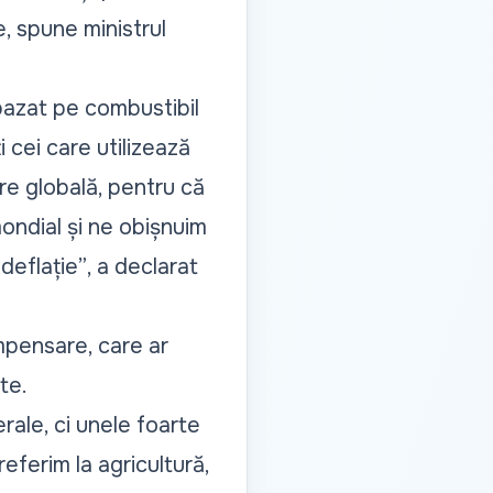
, spune ministrul
 bazat pe combustibil
 cei care utilizează
re globală, pentru că
mondial și ne obișnuim
deflație”
, a declarat
mpensare, care ar
te.
ale, ci unele foarte
eferim la agricultură,