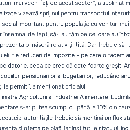
torii mai vechi față de acest sector”
, a subliniat m
nalizate vizează sprijinul pentru transportul interu
 social important pentru populația cu venituri mai 
ar însemna, de fapt, să-i ajutăm pe cei care au în
reprezenta o măsură relativ țintită. Dar trebuie să
tuieli, fie reduceri de impozite – pe care o facem 
im pe datorie, ceea ce cred că este foarte greșit. 
copiilor, pensionarilor și bugetarilor, reducând anu
i le permit”
, a menționat oficialul.
inistra Agriculturii și Industriei Alimentare,
Ludmila
mentare s-ar putea scumpi cu până la 10%
din cauz
 acesteia, autoritățile trebuie să mențină un flux st
nța și oferta pe piață, iar instituțiile statului, incl