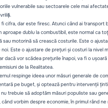
riile vulnerabile sau sectoarele cele mai afectate
iliță.
 fi cifra, dar este firesc. Atunci când ai transport
 aproape dublu la combustibil, este normal ca toți
ă sau motorină să crească costurile. Este o ajusta
noi. Este o ajustare de prețuri și costuri la nivel 
ar dacă vor scădea prețurile înapoi, va fi o ușoară 
 emisiuni de la Realitatea.
ernul respinge ideea unor măsuri generale de co
tară pe buget, și optează pentru intervenții ținti
 nu trebuie să adoptăm măsuri populiste sau gener
, când vorbim despre economie, în primul rând ne r