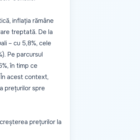
.
ică, inflația rămâne
re treptată. De la
ali – cu 5,8%, cele
%). Pe parcursul
6%, în timp ce
 În acest context,
 prețurilor spre
creșterea prețurilor la