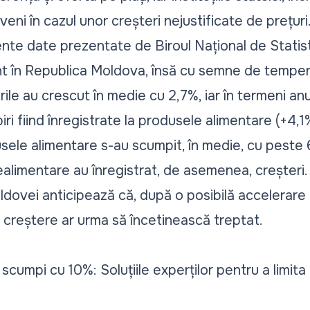
veni în cazul unor creșteri nejustificate de prețuri
ente date prezentate de Biroul Național de Statist
t în Republica Moldova, însă cu semne de tempera
rile au crescut în medie cu 2,7%, iar în termeni anu
i fiind înregistrate la produsele alimentare (+4,1
dusele alimentare s-au scumpit, în medie, cu peste 
 nealimentare au înregistrat, de asemenea, creșteri.
dovei anticipează că, după o posibilă accelerare a
de creștere ar urma să încetinească treptat.
scumpi cu 10%: Soluțiile experților pentru a limita 