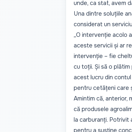
unde, ca stat, avem da
Una dintre soluțiile a
considerat un serviciu
„O intervenție acolo 
aceste servicii și ar 
intervenție – fie chel
cu toții. Și să o plăt
acest lucru din contul 
pentru cetățeni care ș
Amintim că, anterior, m
că produsele agroali
la carburanți. Potrivit
pentru a susține concure