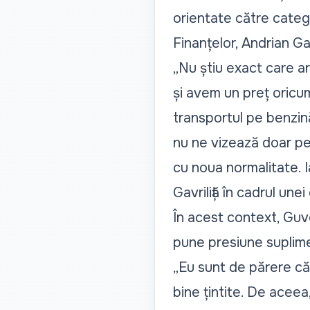
orientate către catego
Finanțelor, Andrian Gavr
„Nu știu exact care ar
și avem un preț oricum
transportul pe benzin
nu ne vizează doar pe 
cu noua normalitate. I
Gavriliță în cadrul unei
În acest context, Guv
pune presiune suplimen
„Eu sunt de părere că
bine țintite. De aceea