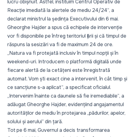
lucru obișnuit. Astfel, instituim Centrul Operativ de
Reacție imediată la alertele de mediu 24/24”
, a
declarat ministrul la ședința Executivului din 6 mai.
Gheorghe Hajder a spus că echipele de intervenție
vor fi disponibile pe întreg teritoriul țării și că timpul de
răspuns la sesizări va fi de maximum 24 de ore.
„Natura va fi protejată inclusiv în timpul nopții și în
weekend-uri. Introducem o platformă digitală unde
fiecare alertă de la cetățeni este înregistrată
automat. Vom ști exact cine a intervenit, în cât timp și
ce sancțiune s-a aplicat”
, a specificat oficialul.
„Intervenim înainte ca daunele să fie iremediabile”
, a
adăugat Gheorghe Hajder, evidențiind angajamentul
autorităților de mediu în protejarea
„pădurilor, apelor,
solului și aerului”
din țară.
Tot pe 6 mai, Guvernul a decis transformarea