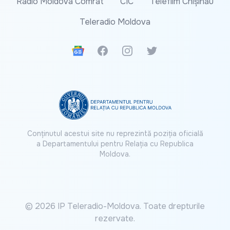
Radio Moldova Comrat
CIC
Telefilm Chișinău
Teleradio Moldova
Google News
Facebook
Instagram
Twitter
Conținutul acestui site nu reprezintă poziția oficială
a Departamentului pentru Relația cu Republica
Moldova.
© 2026 IP Teleradio-Moldova. Toate drepturile
rezervate.