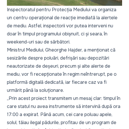
Inspectoratul pentru Protecția Mediului va organiza
un centru operațional de reacție imediată la alertele
de mediu. Astfel, inspectorii vor putea interveni nu
doar în timpul programului obișnuit, ci și seara, în
weekend-uri sau de sărbători.
Ministrul Mediului, Gheorghe Hajder, a menționat că
sesizările despre poluări, defrișări sau depozitări
neautorizate de deșeuri, precum și alte alerte de
mediu, vor fi recepționate în regim neîntrerupt, pe o
platformă digitală dedicată, iar fiecare caz va fi
urmărit până la soluționare.
„Prin acest proiect transmitem un mesaj clar: timpul în
care statul nu avea instrumente să intervină după ora
17:00 a expirat. Până acum, cei care poluau apele,
solul, tăiau ilegal pădurile, profitau de un program de