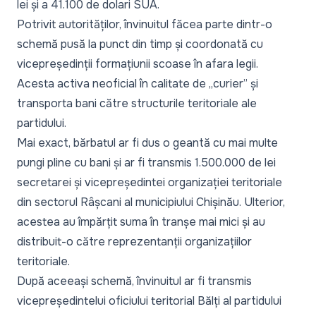
lei și a 41.100 de dolari SUA.
Potrivit autorităților, învinuitul făcea parte dintr-o
schemă pusă la punct din timp și coordonată cu
vicepreședinții formațiunii scoase în afara legii.
Acesta activa neoficial în calitate de „
curier
” și
transporta bani către structurile teritoriale ale
partidului.
Mai exact, bărbatul ar fi dus o geantă cu mai multe
pungi pline cu bani și ar fi transmis 1.500.000 de lei
secretarei și vicepreședintei organizației teritoriale
din sectorul Râșcani al municipiului Chișinău. Ulterior,
acestea au împărțit suma în tranșe mai mici și au
distribuit-o către reprezentanții organizațiilor
teritoriale.
După aceeași schemă, învinuitul ar fi transmis
vicepreședintelui oficiului teritorial Bălți al partidului