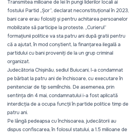
Transmitea milioane de lei în pungi liderilor locali ai
fostului Partid „Șor”, declarat neconstituțional în 2023,
bani care erau folosiți și pentru achitarea persoanelor
mobilizate să participe la proteste. „
Curierul
”
formațiunii politice va sta patru ani după gratii pentru
că a ajutat, în mod conștient, la finanțarea ilegală a
partidului cu bani proveniți de la un grup criminal
organizat.
Judecătoria Chișinău, sediul Buiucani, l-a condamnat
pe bărbat la patru ani de închisoare, cu executare în
penitenciar de tip semiînchis. De asemenea, prin
sentința din 4 mai, condamnatului i-a fost aplicată
interdicția de a ocupa funcții în partide politice timp de
patru ani.
Pe lângă pedeapsa cu închisoarea, judecătorii au
dispus confiscarea, în folosul statului, a 1.5 milioane de