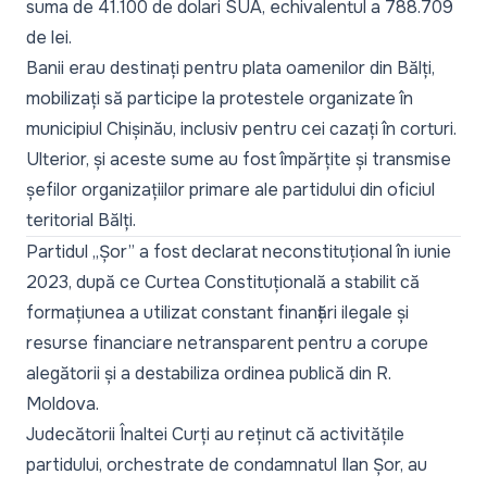
suma de 41.100 de dolari SUA, echivalentul a 788.709
de lei.
Banii erau destinați pentru plata oamenilor din Bălți,
mobilizați să participe la protestele organizate în
municipiul Chișinău, inclusiv pentru cei cazați în corturi.
Ulterior, și aceste sume au fost împărțite și transmise
șefilor organizațiilor primare ale partidului din oficiul
teritorial Bălți.
Partidul „Șor” a fost declarat neconstituțional în iunie
2023, după ce Curtea Constituțională a stabilit că
formațiunea a utilizat constant finanțări ilegale și
resurse financiare netransparent pentru a corupe
alegătorii și a destabiliza ordinea publică din R.
Moldova.
Judecătorii Înaltei Curți au reținut că activitățile
partidului, orchestrate de condamnatul Ilan Șor, au