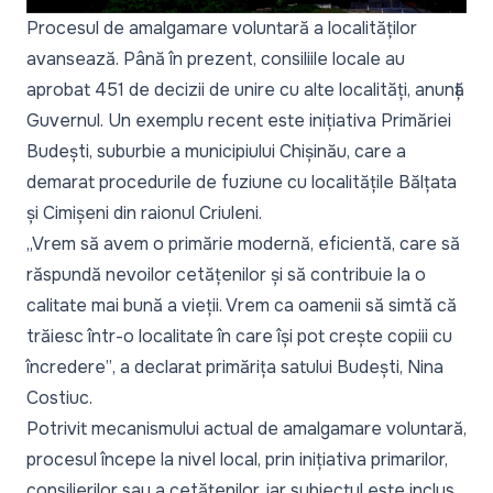
Procesul de amalgamare voluntară a localităților
avansează. Până în prezent, consiliile locale au
aprobat 451 de decizii de unire cu alte localități, anunță
Guvernul. Un exemplu recent este inițiativa Primăriei
Budești, suburbie a municipiului Chișinău, care a
demarat procedurile de fuziune cu localitățile Bălțata
și Cimișeni din raionul Criuleni.
„Vrem să avem o primărie modernă, eficientă, care să
răspundă nevoilor cetățenilor și să contribuie la o
calitate mai bună a vieții. Vrem ca oamenii să simtă că
trăiesc într-o localitate în care își pot crește copiii cu
încredere”
, a declarat primărița satului Budești, Nina
Costiuc.
Potrivit mecanismului actual de amalgamare voluntară,
procesul începe la nivel local, prin inițiativa primarilor,
consilierilor sau a cetățenilor, iar subiectul este inclus