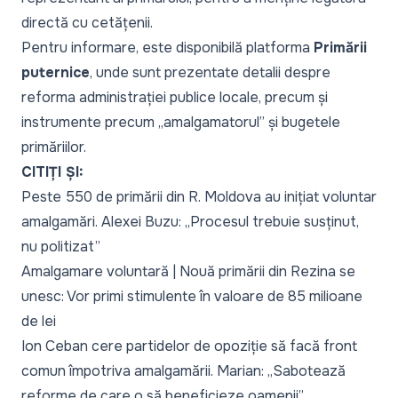
directă cu cetățenii.
Pentru informare, este disponibilă platforma
Primării
puternice
, unde sunt prezentate detalii despre
reforma administrației publice locale, precum și
instrumente precum „amalgamatorul” și bugetele
primăriilor.
CITIȚI ȘI:
Peste 550 de primării din R. Moldova au inițiat voluntar
amalgamări. Alexei Buzu: „Procesul trebuie susținut,
nu politizat”
Amalgamare voluntară | Nouă primării din Rezina se
unesc: Vor primi stimulente în valoare de 85 milioane
de lei
Ion Ceban cere partidelor de opoziție să facă front
comun împotriva amalgamării. Marian: „Sabotează
reforme de care o să beneficieze oamenii”