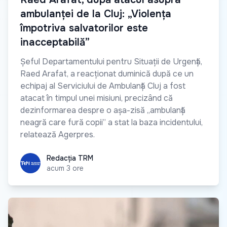
ambulanței de la Cluj: „Violența
împotriva salvatorilor este
inacceptabilă”
Șeful Departamentului pentru Situații de Urgență,
Raed Arafat, a reacționat duminică după ce un
echipaj al Serviciului de Ambulanță Cluj a fost
atacat în timpul unei misiuni, precizând că
dezinformarea despre o așa-zisă „ambulanță
neagră care fură copii” a stat la baza incidentului,
relatează Agerpres.
Redacția TRM
Redacția TRM
acum 3 ore