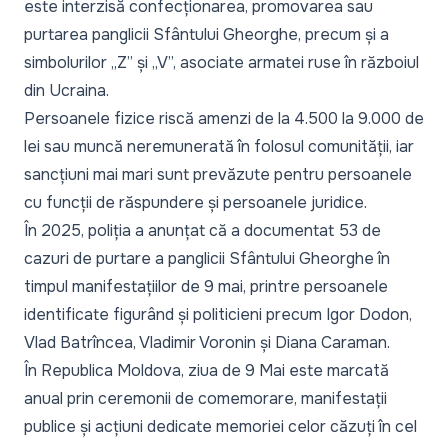
este interzisă confecționarea, promovarea sau
purtarea panglicii Sfântului Gheorghe, precum și a
simbolurilor
„Z
” și
„V
”, asociate armatei ruse în războiul
din Ucraina.
Persoanele fizice riscă amenzi de la 4.500 la 9.000 de
lei sau muncă neremunerată în folosul comunității, iar
sancțiuni mai mari sunt prevăzute pentru persoanele
cu funcții de răspundere și persoanele juridice.
În 2025, poliția a anunțat că a documentat 53 de
cazuri de purtare a panglicii Sfântului Gheorghe în
timpul manifestațiilor de 9 mai, printre persoanele
identificate figurând și politicieni precum Igor Dodon,
Vlad Batrîncea, Vladimir Voronin și Diana Caraman.
În Republica Moldova, ziua de 9 Mai este marcată
anual prin ceremonii de comemorare, manifestații
publice și acțiuni dedicate memoriei celor căzuți în cel