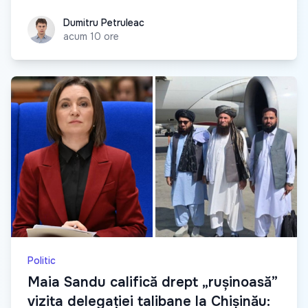
Dumitru Petruleac
Dumitru Petruleac
acum 10 ore
Politic
Maia Sandu califică drept „rușinoasă”
vizita delegației talibane la Chișinău: