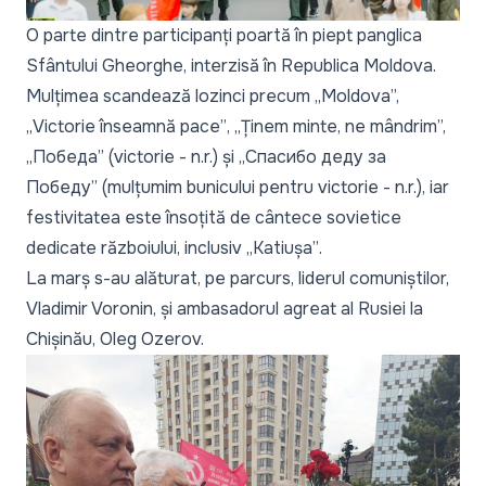
O parte dintre participanți poartă în piept panglica
Sfântului Gheorghe, interzisă în Republica Moldova.
Mulțimea scandează lozinci precum
„Moldova
”,
„
Victorie înseamnă pace”
, „
Ținem minte, ne mândrim
”,
„
Победа
” (victorie - n.r.) și „
Спасибо деду за
Победу”
(mulțumim bunicului pentru victorie - n.r.), iar
festivitatea este însoțită de cântece sovietice
dedicate războiului, inclusiv
„Katiușa”
.
La marș s-au alăturat, pe parcurs, liderul comuniștilor,
Vladimir Voronin, și ambasadorul agreat al Rusiei la
Chișinău, Oleg Ozerov.