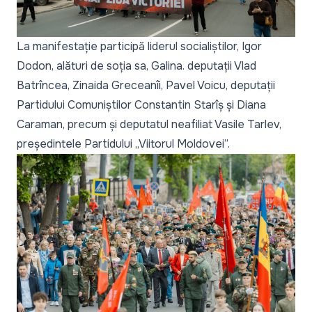
La manifestație participă liderul socialiștilor, Igor
Dodon, alături de soția sa, Galina. deputații Vlad
Batrîncea, Zinaida Greceanîi, Pavel Voicu, deputații
Partidului Comuniștilor Constantin Starîș și Diana
Caraman, precum și deputatul neafiliat Vasile Tarlev,
președintele Partidului „Viitorul Moldovei”.