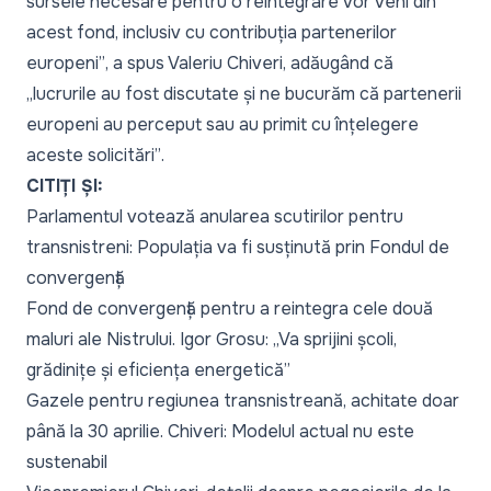
sursele necesare pentru o reintegrare vor veni din
acest fond, inclusiv cu contribuția partenerilor
europeni”
, a spus Valeriu Chiveri, adăugând că
„
lucrurile au fost discutate și ne bucurăm că partenerii
europeni au perceput sau au primit cu înțelegere
aceste solicitări”
.
CITIȚI ȘI:
Parlamentul votează anularea scutirilor pentru
transnistreni: Populația va fi susținută prin Fondul de
convergență
Fond de convergență pentru a reintegra cele două
maluri ale Nistrului. Igor Grosu: „Va sprijini școli,
grădinițe și eficiența energetică”
G
azele pentru regiunea transnistreană, achitate doar
până la 30 aprilie. Chiveri: Modelul actual nu este
sustenabil