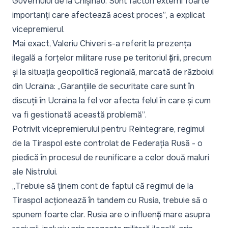
Guvernului de la Chișinău. Sunt factori externi foarte
importanți care afectează acest proces”
, a explicat
vicepremierul.
Mai exact, Valeriu Chiveri s-a referit la prezența
ilegală a forțelor militare ruse pe teritoriul țării, precum
și la situația geopolitică regională, marcată de războiul
din Ucraina: „
Garanțiile de securitate care sunt în
discuții în Ucraina la fel vor afecta felul în care și cum
va fi gestionată această problemă”
.
Potrivit vicepremierului pentru Reintegrare, regimul
de la Tiraspol este controlat de Federația Rusă - o
piedică în procesul de reunificare a celor două maluri
ale Nistrului.
„
Trebuie să ținem cont de faptul că regimul de la
Tiraspol acționează în tandem cu Rusia, trebuie să o
spunem foarte clar. Rusia are o influență mare asupra