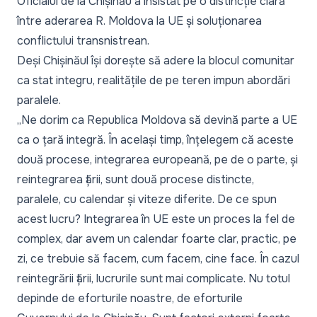
Oficialul de la Chișinău a insistat pe o distincție clară
între aderarea R. Moldova la UE și soluționarea
conflictului transnistrean.
Deși Chișinăul își dorește să adere la blocul comunitar
ca stat integru, realitățile de pe teren impun abordări
paralele.
„Ne dorim ca Republica Moldova să devină parte a UE
ca o țară integră. În același timp, înțelegem că aceste
două procese, integrarea europeană, pe de o parte, și
reintegrarea țării, sunt două procese distincte,
paralele, cu calendar și viteze diferite. De ce spun
acest lucru? Integrarea în UE este un proces la fel de
complex, dar avem un calendar foarte clar, practic, pe
zi, ce trebuie să facem, cum facem, cine face. În cazul
reintegrării țării, lucrurile sunt mai complicate. Nu totul
depinde de eforturile noastre, de eforturile