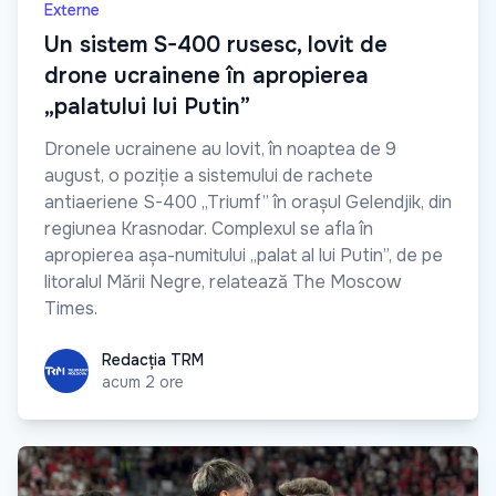
Externe
Un sistem S-400 rusesc, lovit de
drone ucrainene în apropierea
„palatului lui Putin”
Dronele ucrainene au lovit, în noaptea de 9
august, o poziție a sistemului de rachete
antiaeriene S-400 „Triumf” în orașul Gelendjik, din
regiunea Krasnodar. Complexul se afla în
apropierea așa-numitului „palat al lui Putin”, de pe
litoralul Mării Negre, relatează The Moscow
Times.
Redacția TRM
Redacția TRM
acum 2 ore