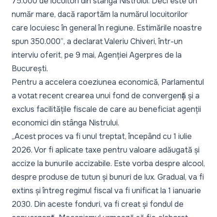
75.000 de locuitori din stânga Nistrului. Deci este un
număr mare, dacă raportăm la numărul locuitorilor
care locuiesc în general în regiune. Estimările noastre
spun 350.000”
, a declarat Valeriu Chiveri, într-un
interviu
oferit, pe 9 mai, Agenției Agerpres de la
București.
Pentru a accelera coeziunea economică, Parlamentul
a votat
recent crearea unui fond de convergență și a
exclus facilitățile fiscale de care au beneficiat agenții
economici din stânga Nistrului.
„
Acest proces va fi unul treptat, începând cu 1 iulie
2026. Vor fi aplicate taxe pentru valoare adăugată și
accize la bunurile accizabile. Este vorba despre alcool,
despre produse de tutun și bunuri de lux. Gradual, va fi
extins și întreg regimul fiscal va fi unificat la 1 ianuarie
2030. Din aceste fonduri, va fi creat și fondul de