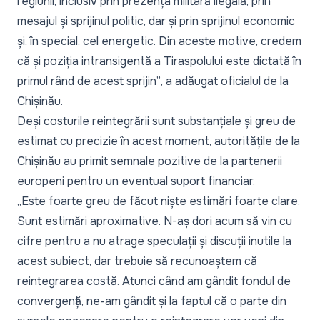
regiunii, inclusiv prin prezența militară ilegală, prin
mesajul și sprijinul politic, dar și prin sprijinul economic
și, în special, cel energetic. Din aceste motive, credem
că și poziția intransigentă a Tiraspolului este dictată în
primul rând de acest sprijin”
, a adăugat oficialul de la
Chișinău.
Deși costurile reintegrării sunt substanțiale și greu de
estimat cu precizie în acest moment, autoritățile de la
Chișinău au primit semnale pozitive de la partenerii
europeni pentru un eventual suport financiar.
„Este foarte greu de făcut niște estimări foarte clare.
Sunt estimări aproximative. N-aș dori acum să vin cu
cifre pentru a nu atrage speculații și discuții inutile la
acest subiect, dar trebuie să recunoaștem că
reintegrarea costă. Atunci când am gândit fondul de
convergență, ne-am gândit și la faptul că o parte din