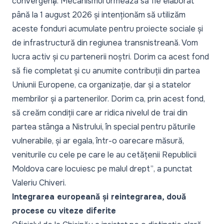
convergență. Mecanismul urmează să fie elaborat
până la 1 august 2026 și intenționăm să utilizăm
aceste fonduri acumulate pentru proiecte sociale și
de infrastructură din regiunea transnistreană. Vom
lucra activ și cu partenerii noștri. Dorim ca acest fond
să fie completat și cu anumite contribuții din partea
Uniunii Europene, ca organizație, dar și a statelor
membrilor și a partenerilor. Dorim ca, prin acest fond,
să creăm condiții care ar ridica nivelul de trai din
partea stânga a Nistrului, în special pentru păturile
vulnerabile, și ar egala, într-o oarecare măsură,
veniturile cu cele pe care le au cetățenii Republicii
Moldova care locuiesc pe malul drept”
, a punctat
Valeriu Chiveri.
Integrarea europeană și reintegrarea, două
procese cu viteze diferite