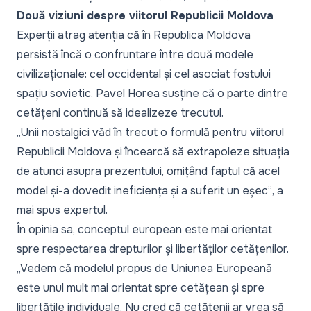
Două viziuni despre viitorul Republicii Moldova
Experții atrag atenția că în Republica Moldova
persistă încă o confruntare între două modele
civilizaționale: cel occidental și cel asociat fostului
spațiu sovietic. Pavel Horea susține că o parte dintre
cetățeni continuă să idealizeze trecutul.
„Unii nostalgici văd în trecut o formulă pentru viitorul
Republicii Moldova și încearcă să extrapoleze situația
de atunci asupra prezentului, omițând faptul că acel
model și-a dovedit ineficiența și a suferit un eșec”
, a
mai spus expertul.
În opinia sa, conceptul european este mai orientat
spre respectarea drepturilor și libertăților cetățenilor.
„Vedem că modelul propus de Uniunea Europeană
este unul mult mai orientat spre cetățean și spre
libertățile individuale. Nu cred că cetățenii ar vrea să