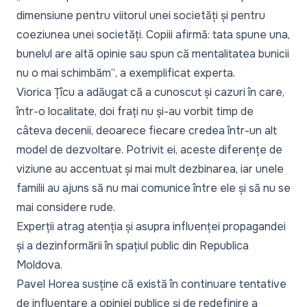
dimensiune pentru viitorul unei societăți și pentru
coeziunea unei societăți. Copiii afirmă: tata spune una,
bunelul are altă opinie sau spun că mentalitatea bunicii
nu o mai schimbăm”
, a exemplificat experta.
Viorica Țîcu a adăugat că a cunoscut și cazuri în care,
într-o localitate, doi frați nu și-au vorbit timp de
câteva decenii, deoarece fiecare credea într-un alt
model de dezvoltare. Potrivit ei, aceste diferențe de
viziune au accentuat și mai mult dezbinarea, iar unele
familii au ajuns să nu mai comunice între ele și să nu se
mai considere rude.
Experții atrag atenția și asupra influenței propagandei
și a dezinformării în spațiul public din Republica
Moldova.
Pavel Horea susține că există în continuare tentative
de influențare a opiniei publice și de redefinire a