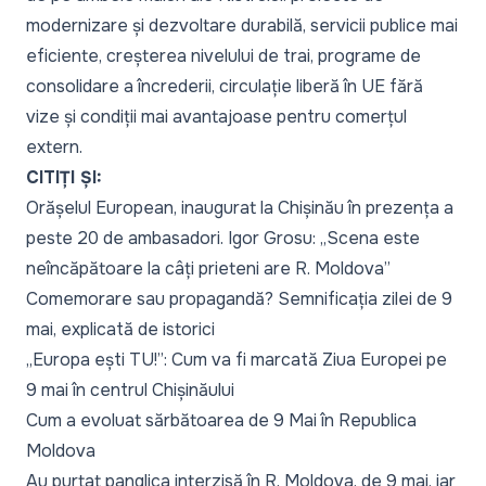
modernizare și dezvoltare durabilă, servicii publice mai
eficiente, creșterea nivelului de trai, programe de
consolidare a încrederii, circulație liberă în UE fără
vize și condiții mai avantajoase pentru comerțul
extern.
CITIȚI ȘI:
Orășelul European, inaugurat la Chișinău în prezența a
peste 20 de ambasadori. Igor Grosu: „Scena este
neîncăpătoare la câți prieteni are R. Moldova”
Comemorare sau propagandă? Semnificația zilei de 9
mai, explicată de istorici
„Europa ești TU!”: Cum va fi marcată Ziua Europei pe
9 mai în centrul Chișinăului
Cum a evoluat sărbătoarea de 9 Mai în Republica
Moldova
Au purtat panglica interzisă în R. Moldova, de 9 mai, iar