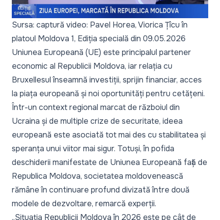
Sursa: captură video: Pavel Horea, Viorica Țîcu în
platoul Moldova 1, Ediția specială din 09.05.2026
Uniunea Europeană (UE) este principalul partener
economic al Republicii Moldova, iar relația cu
Bruxellesul înseamnă investiții, sprijin financiar, acces
la piața europeană și noi oportunități pentru cetățeni.
Într-un context regional marcat de războiul din
Ucraina și de multiple crize de securitate, ideea
europeană este asociată tot mai des cu stabilitatea și
speranța unui viitor mai sigur. Totuși, în pofida
deschiderii manifestate de Uniunea Europeană față de
Republica Moldova, societatea moldovenească
rămâne în continuare profund divizată între două
modele de dezvoltare, remarcă experții.
„Situația Republicii Moldova în 2026 este pe cât de