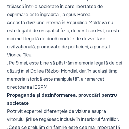
trăiască într-o societate în care libertatea de
exprimare este îngrădită”
, a spus Horea.
Această diviziune internă în Republica Moldova nu
este legată de un spațiul fizic, de Vest sau Est, ci este
mai mult legată de două modele de dezvoltare
civilizațională, promovate de politicieni, a punctat
Viorica Țîcu.
„Pe 9 mai, este bine să păstrăm memoria legată de cei
căzuți în al Doilea Război Mondial, dar, în același timp,
memoria istorică este manipulată”
, a remarcat
directoarea IESPM.
Propaganda și dezinformarea, provocări pentru
societate
Potrivit expertei, diferențele de viziune asupra
viitorului țării se regăsesc inclusiv în interiorul familiilor.
„Ceea ce preluăm din familie este cea mai importantă