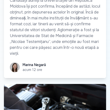
Candidații admiși la universitățile din Republica
Moldova își pot confirma, începând de astăzi, locul
obținut, prin depunerea actelor în original. Încă de
dimineață, în mai multe instituții de învățământ s-au
format cozi, iar tinerii au venit să-și confirme
statutul de viitori studenți. Aglomerație a fost și la
Universitatea de Stat de Medicină și Farmacie
„Nicolae Testemițanu”, unde emoțiile au fost mari
pentru cei care pășesc acum într-o nouă etapă a
vieții.
Marina Negară
Marina Negară
acum 12 ore