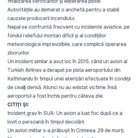
finalizarea verificărilor și eliberarea pistei.
Autoritățile au demarat o anchetă pentru a stabili
cauzele producerii incendiului.
Nepal se confruntă frecvent cu incidente aviatice, pe
fondul reliefului montan dificil și al condițiilor
meteorologice imprevizibile, care complică operarea
zborurilor.
Un incident similar a avut loc în 2015, când un avion al
Turkish Airlines a derapat pe pista aeroportului din
Kathmandu în timpul unei aterizări efectuate în condiții
de ceață densă. Atunci nu au existat victime, însă
aeroportul a fost închis pentru câteva zile.
CITIȚI ȘI:
Incident grav în SUA: Un avion a luat foc după ce a
lovit o persoană în timpul decolării
Un avion militar s-a prăbușit în Crimeea: 29 de morți,