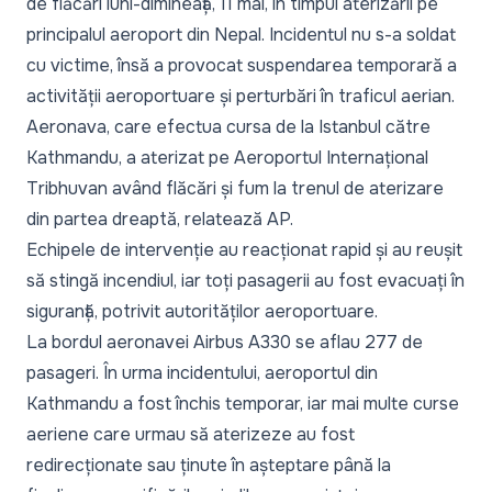
de flăcări luni-dimineață, 11 mai, în timpul aterizării pe
principalul aeroport din Nepal. Incidentul nu s-a soldat
cu victime, însă a provocat suspendarea temporară a
activității aeroportuare și perturbări în traficul aerian.
Aeronava, care efectua cursa de la Istanbul către
Kathmandu, a aterizat pe Aeroportul Internațional
Tribhuvan având flăcări și fum la trenul de aterizare
din partea dreaptă, relatează AP.
Echipele de intervenție au reacționat rapid și au reușit
să stingă
incendiul
, iar toți pasagerii au fost evacuați în
siguranță, potrivit autorităților aeroportuare.
La bordul aeronavei Airbus A330 se aflau 277 de
pasageri. În urma incidentului, aeroportul din
Kathmandu a fost închis temporar, iar mai multe curse
aeriene care urmau să aterizeze au fost
redirecționate sau ținute în așteptare până la